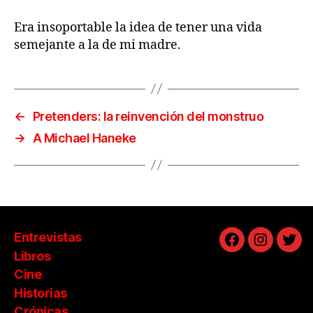
Era insoportable la idea de tener una vida
semejante a la de mi madre.
←
Pretenders: la reinvención del monstruo
→
A Michael Haneke
Entrevistas
Facebook
Instagra
Twit
Libros
Cine
Historias
Crónicas