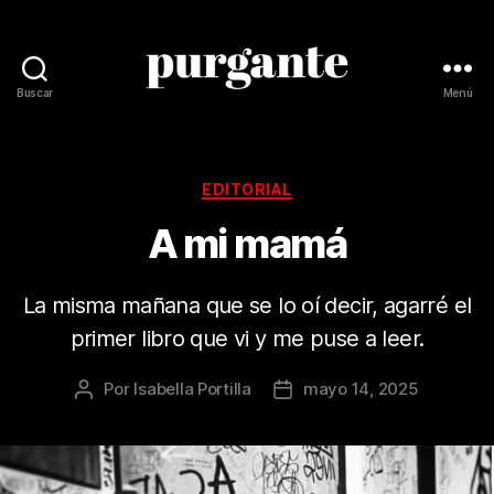
Buscar
Menú
Revista
Purgante
Categorías
EDITORIAL
A mi mamá
La misma mañana que se lo oí decir, agarré el
primer libro que vi y me puse a leer.
Por
Isabella Portilla
mayo 14, 2025
Autor
Fecha
de
de
la
la
publicación
publicación