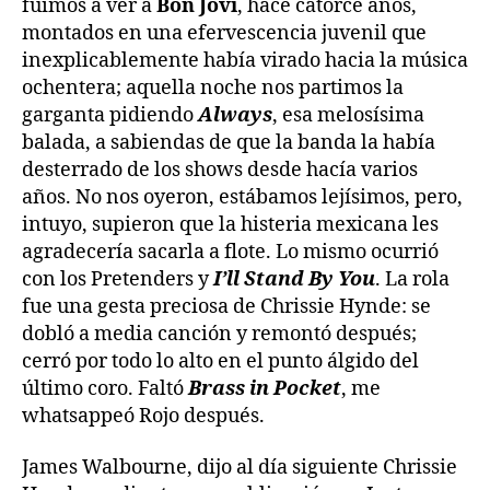
fuimos a ver a
Bon Jovi
, hace catorce años,
montados en una efervescencia juvenil que
inexplicablemente había virado hacia la música
ochentera; aquella noche nos partimos la
garganta pidiendo
Always
, esa melosísima
balada, a sabiendas de que la banda la había
desterrado de los shows desde hacía varios
años. No nos oyeron, estábamos lejísimos, pero,
intuyo, supieron que la histeria mexicana les
agradecería sacarla a flote. Lo mismo ocurrió
con los Pretenders y
I’ll Stand By You
. La rola
fue una gesta preciosa de Chrissie Hynde: se
dobló a media canción y remontó después;
cerró por todo lo alto en el punto álgido del
último coro. Faltó
Brass in Pocket
, me
whatsappeó Rojo después.
James Walbourne, dijo al día siguiente Chrissie