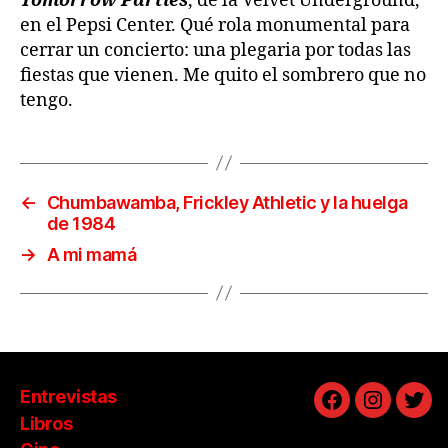
Tomorrow Parties
, de la Velvet Underground,
en el Pepsi Center. Qué rola monumental para
cerrar un concierto: una plegaria por todas las
fiestas que vienen. Me quito el sombrero que no
tengo.
←
Chumbawamba, Frickley Athletic y la huelga
de 1984
→
A mi mamá
Entrevistas
Facebook
Instagra
Twit
Libros