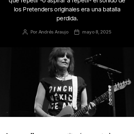
que repetir -o aspirar a repetir- el sonido de
los Pretenders originales era una batalla
perdida.
Por
Andrés Araujo
mayo 8, 2025
Autor
Fecha
de
de
la
la
publicación
publicación