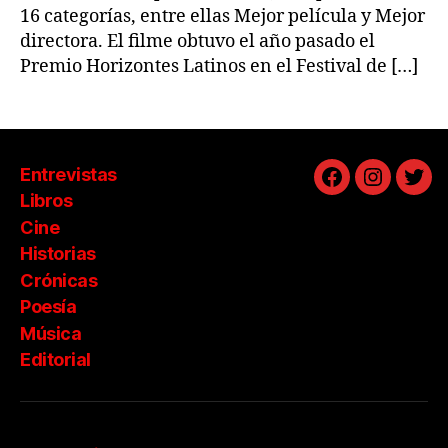
16 categorías, entre ellas Mejor película y Mejor
directora. El filme obtuvo el año pasado el
Premio Horizontes Latinos en el Festival de […]
Entrevistas
Facebook
Instagra
Twit
Libros
Cine
Historias
Crónicas
Poesía
Música
Editorial