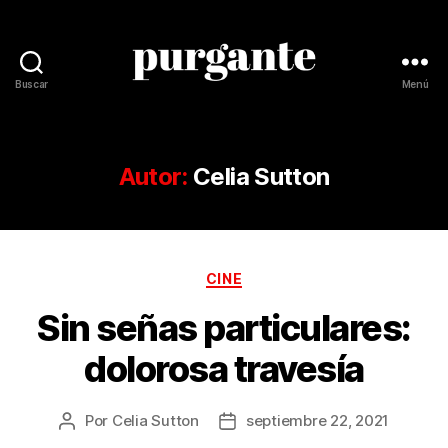
Buscar
Menú
Revista
Purgante
Autor:
Celia Sutton
Categorías
CINE
Sin señas particulares:
dolorosa travesía
Por
Celia Sutton
septiembre 22, 2021
Autor
Fecha
de
de