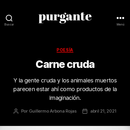
Buscar
Menú
Revista
Purgante
Categorías
POESÍA
Carne cruda
Y la gente cruda y los animales muertos
parecen estar ahí como productos de la
imaginación.
Por
Guillermo Arbona Rojas
abril 21, 2021
Autor
Fecha
de
de
la
la