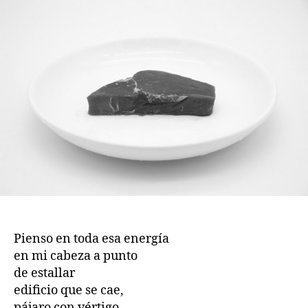
publicación
publicación
Pienso en toda esa energía
en mi cabeza a punto
de estallar
edificio que se cae,
pájaro con vértigo