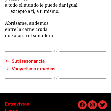
a todo el mundo le puede dar igual
— excepto a ti, a ti mismo.
Abrázame, andemos
entre la carne cruda
que atasca el sumidero.
←
Sutil resonancia
→
Vouyerismo a medias
Entrevistas
Facebook
Instagra
Twit
Libros