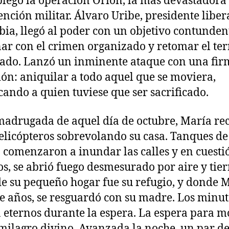
plegó la operación Orión, la más devastadora
ención militar. Álvaro Uribe, presidente liber
ia, llegó al poder con un objetivo contunden
ar con el crimen organizado y retomar el ter
ado. Lanzó un inminente ataque con una fir
ión: aniquilar a todo aquel que se moviera,
icando a quien tuviese que ser sacrificado.
madrugada de aquel día de octubre, María re
helicópteros sobrevolando su casa. Tanques de
 comenzaron a inundar las calles y en cuesti
s, se abrió fuego desmesurado por aire y tierr
e su pequeño hogar fue su refugio, y donde M
e años, se resguardó con su madre. Los minut
 eternos durante la espera. La espera para m
milagro divino. Avanzada la noche, un par d