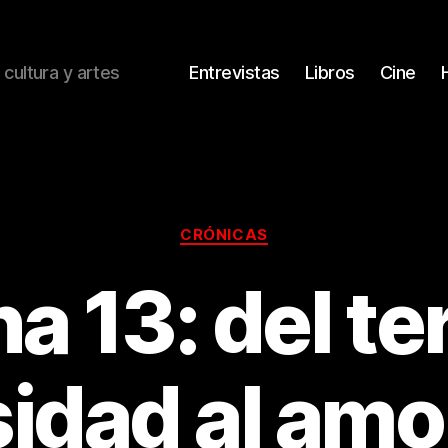
 cultura y artes
Entrevistas
Libros
Cine
Categorías
CRÓNICAS
 13: del terr
idad al amor