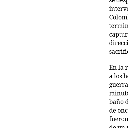
se des
interv
Colomb
termin
captur
direcc
sacrif
En la 
a los 
guerra
minuto
baño d
de onc
fueron
de un 