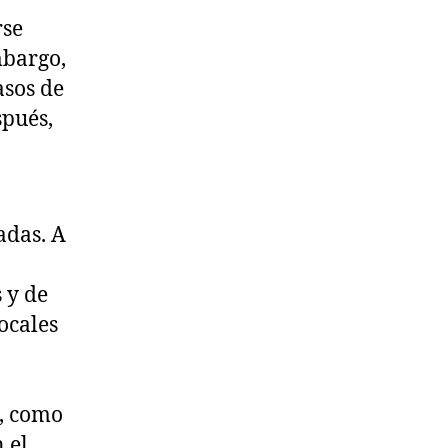
rse
mbargo,
asos de
spués,
adas. A
 y de
ocales
o, como
 el