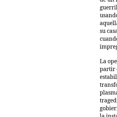
guerri
usando
aquell
su cas
cuando
impre
La ope
partir
estabi
transf
plasma
traged
gobier
la inst