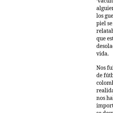
‘vacun
alguie
los gu
piel s
relatab
que es
desola
vida.
Nos fu
de fút
colom
realid
nos ha
import