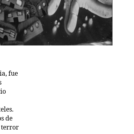
a, fue
s
io
eles.
os de
 terror