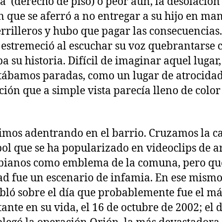
a’ (derecho de piso) o peor aún, la desolación
n que se aferró a no entregar a su hijo en ma
errilleros y hubo que pagar las consecuencias
e estremeció al escuchar su voz quebrantarse
a su historia. Difícil de imaginar aquel lugar,
tábamos paradas, como un lugar de atrocidad
ción que a simple vista parecía lleno de color
imos adentrando en el barrio. Cruzamos la c
bol que se ha popularizado en videoclips de ar
bianos como emblema de la comuna, pero qu
ad fue un escenario de infamia. En ese mismo 
bló sobre el día que probablemente fue el má
ante en su vida, el 16 de octubre de 2002; el 