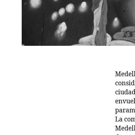
Medell
consid
ciudad
envuel
parami
La com
Medell