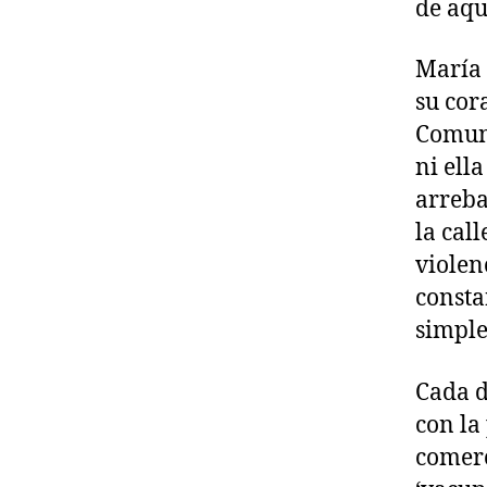
de aqu
María 
su cor
Comuna
ni ella
arreba
la call
violen
consta
simple
Cada d
con la
comerc