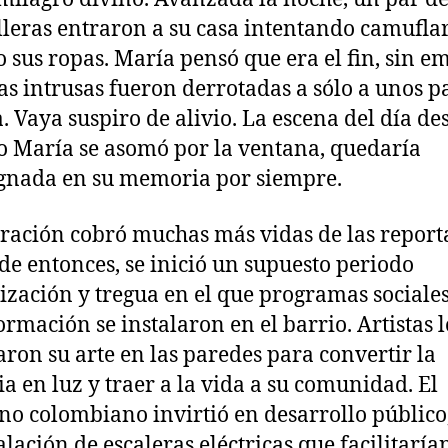
lleras entraron a su casa intentando camufla
 sus ropas. María pensó que era el fin, sin e
as intrusas fueron derrotadas a sólo a unos p
a. Vaya suspiro de alivio. La escena del día de
 María se asomó por la ventana, quedaría
gnada en su memoria por siempre.
ración cobró muchas más vidas de las report
 de entonces, se inició un supuesto periodo
lización y tregua en el que programas sociales
ormación se instalaron en el barrio. Artistas l
ron su arte en las paredes para convertir la
ia en luz y traer a la vida a su comunidad. El
no colombiano invirtió en desarrollo públic
alación de escaleras eléctricas que facilitarían