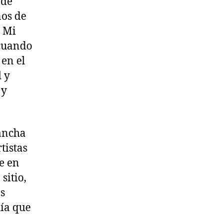
 de
nos de
. Mi
 cuando
 en el
 y
 y
ancha
tistas
e en
sitio,
s
día que