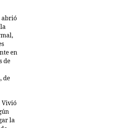
 abrió
 la
rmal,
es
nte en
s de
, de
 Vivió
lgún
gar la