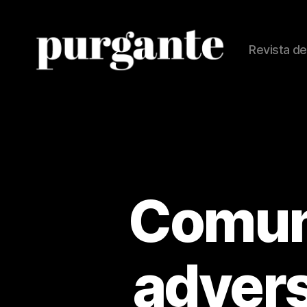
Revista de
Revista
Purgante
Comuna
advers