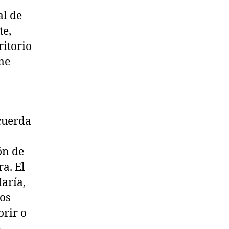
al de
te,
ritorio
me
cuerda
ón de
a. El
aría,
os
orir o
e