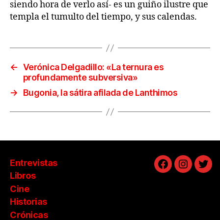
siendo hora de verlo así- es un guiño ilustre que
templa el tumulto del tiempo, y sus calendas.
←
Verónica Delgadillo: «La ternura es
profundamente subversiva»
→
Bugonia, la sátira afilada de Lanthimos
Entrevistas
Facebook
Instagra
Twit
Libros
Cine
Historias
Crónicas