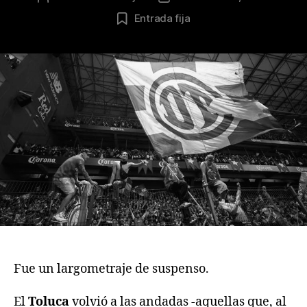
de
de
Entrada fija
la
la
publicación
publicación
Fue un largometraje de suspenso.
El
Toluca
volvió a las andadas -aquellas que, al