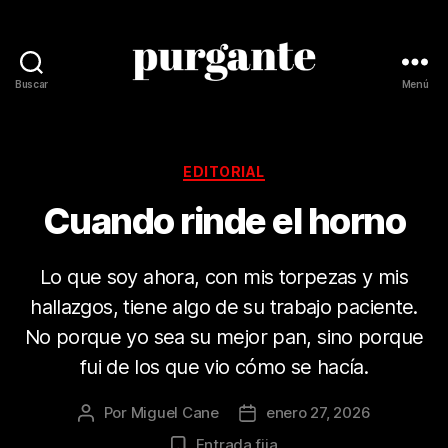
Buscar
Menú
Revista
Purgante
Categorías
EDITORIAL
Cuando rinde el horno
Lo que soy ahora, con mis torpezas y mis
hallazgos, tiene algo de su trabajo paciente.
No porque yo sea su mejor pan, sino porque
fui de los que vio cómo se hacía.
Por
Miguel Cane
enero 27, 2026
Autor
Fecha
de
de
Entrada fija