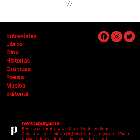
Entrevistas
Facebook
Instagra
Twit
Libros
Cine
Historias
Crónicas
Poesía
Música
Editorial
revistapurgante
Revista cultural y casa editorial independiente.
Colaboraciones: editorial@revistapurgante.com | Visita
nuestro sitio y adquiere nuestros libros aquí