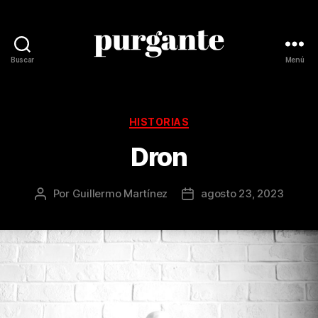
Buscar
Menú
Revista
Purgante
Categorías
HISTORIAS
Dron
Por
Guillermo Martínez
agosto 23, 2023
Autor
Fecha
de
de
la
la
publicación
publicación