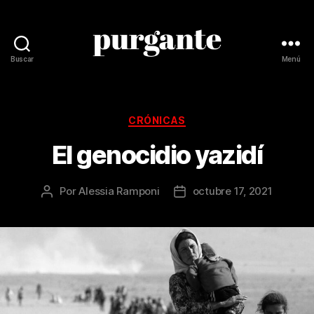
Buscar
Menú
Revista
Purgante
Categorías
CRÓNICAS
El genocidio yazidí
Por
Alessia Ramponi
octubre 17, 2021
Autor
Fecha
de
de
la
la
publicación
publicación