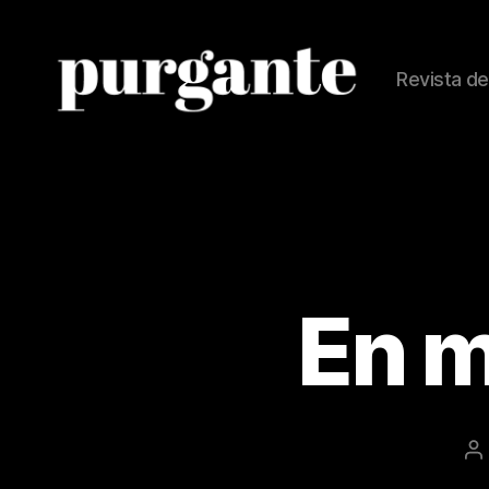
Revista de
Revista
Purgante
En m
A
d