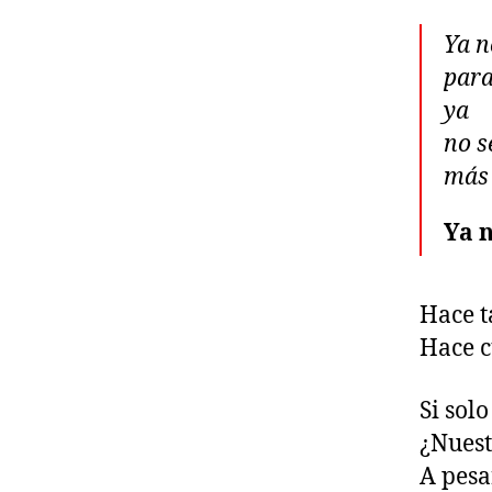
Ya n
para
ya
no s
más 
Ya n
Hace t
Hace c
Si sol
¿Nuest
A pesa