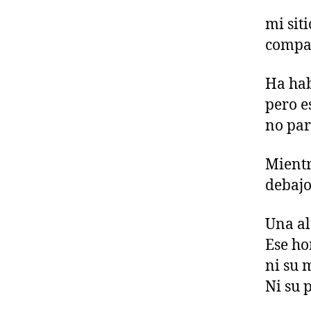
mi siti
compar
Ha hab
pero e
no par
Mientr
debajo
Una al
Ese ho
ni su 
Ni su 