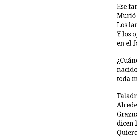
Ese fa
Murió 
Los la
Y los 
en el 
¿Cuánd
nacido
toda m
Taladr
Alrede
Grazna
dicen 
Quiere