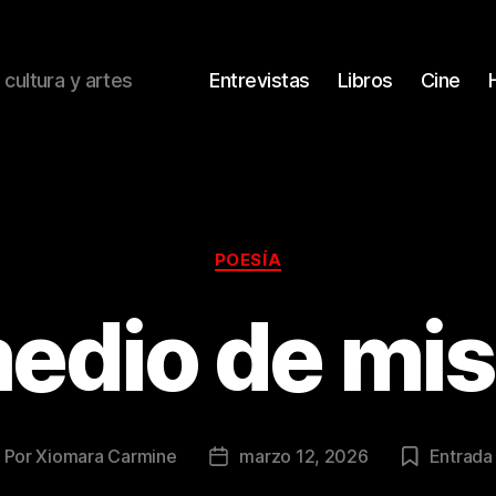
 cultura y artes
Entrevistas
Libros
Cine
Categorías
POESÍA
edio de mis
Por
Xiomara Carmine
marzo 12, 2026
Entrada 
utor
Fecha
e
de