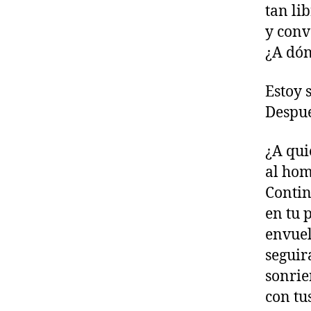
tan li
y conv
¿A dón
Estoy 
Despué
¿A qui
al ho
Contin
en tu
envuel
seguir
sonrie
con tu