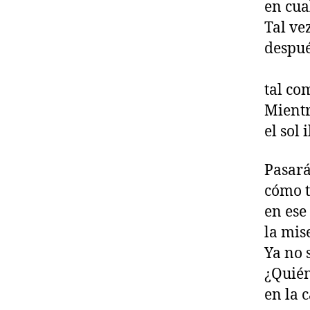
en cua
Tal ve
despué
tal co
Mientr
el sol
Pasará
cómo t
en ese
la mis
Ya no 
¿Quién
en la 