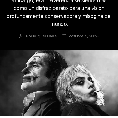
embargo, esa irreverencia se siente más
como un disfraz barato para una visión
profundamente conservadora y misógina del
mundo.
Por
Miguel Cane
octubre 4, 2024
Autor
Fecha
de
de
la
la
publicación
publicación