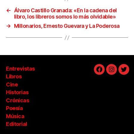
←
Álvaro Castillo Granada: «En la cadena del
libro, los libreros somos lo más olvidable»
→
Millonarios, Ernesto Guevara y La Poderosa
Entrevistas
Facebook
Instagra
Twit
Libros
Cine
Historias
Crónicas
Poesía
Música
Editorial