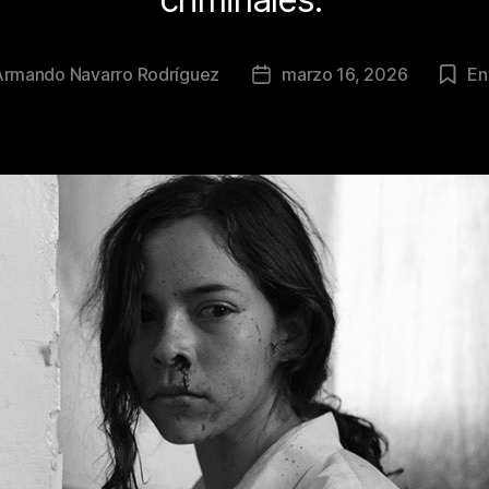
Armando Navarro Rodríguez
marzo 16, 2026
En
Fecha
de
la
ción
publicación