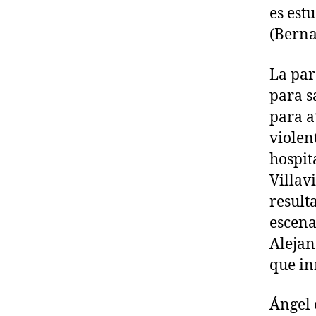
es est
(Berna
La par
para s
para a
violen
hospit
Villav
result
escena
Alejan
que in
Ángel 