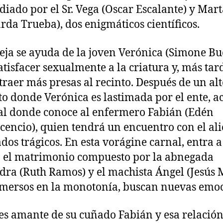
udiado por el Sr. Vega (Oscar Escalante) y Mar
rda Trueba), dos enigmáticos científicos.
eja se ayuda de la joven Verónica (Simone Bu
atisfacer sexualmente a la criatura y, más tar
traer más presas al recinto. Después de un al
to donde Verónica es lastimada por el ente, a
al donde conoce al enfermero Fabián (Edén
icencio), quien tendrá un encuentro con el al
ados trágicos. En esta vorágine carnal, entra a
 el matrimonio compuesto por la abnegada
dra (Ruth Ramos) y el machista Ángel (Jesús 
mersos en la monotonía, buscan nuevas emoc
es amante de su cuñado Fabián y esa relación