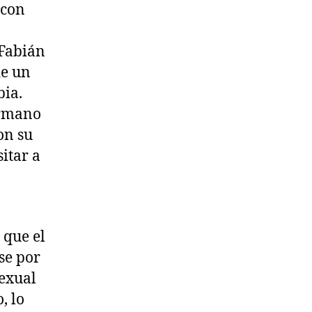
 con
 Fabián
de un
bia.
ermano
on su
itar a
 que el
se por
sexual
, lo