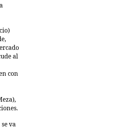
ta
cio)
de,
tercado
cude al
ien con
Meza),
iones.
 se va