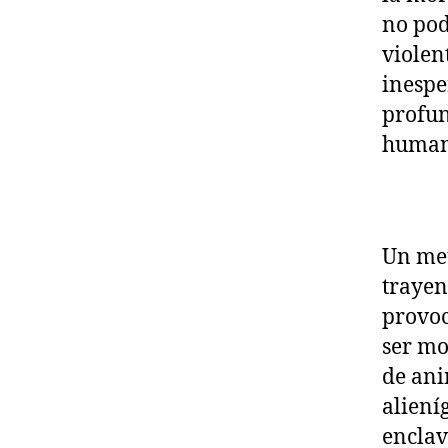
no pod
violen
inespe
profun
humana
Un met
trayen
provoc
ser mo
de ani
aliení
enclav