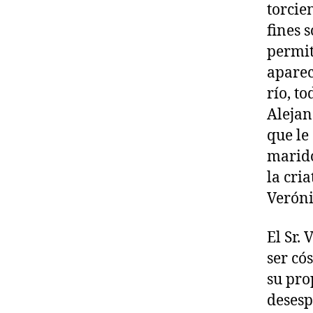
torcie
fines 
permit
aparec
río, t
Alejan
que le
marido
la cri
Veróni
El Sr.
ser có
su pro
desesp