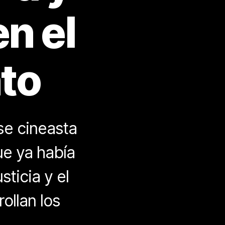
en el
to
se cineasta
ue ya había
sticia y el
ollan los