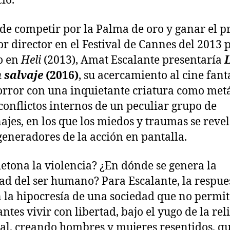
ío.
de competir por la Palma de oro y ganar el 
or director en el Festival de Cannes del 2013 
o en
Heli
(2013), Amat Escalante presentaría
 salvaje
(2016)
, su acercamiento al cine fant
orror con una inquietante criatura como met
 conflictos internos de un peculiar grupo de
ajes, en los que los miedos y traumas se reve
eneradores de la acción en pantalla.
etona la violencia? ¿En dónde se genera la
ad del ser humano? Para Escalante, la respue
n la hipocresía de una sociedad que no permit
ntes vivir con libertad, bajo el yugo de la rel
al, creando hombres y mujeres resentidos, qu