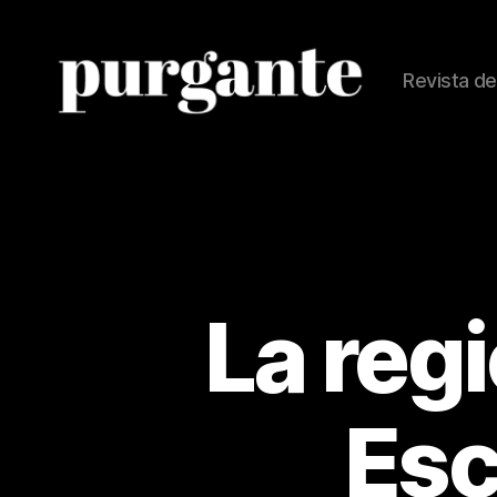
Revista de
Revista
Purgante
La reg
Esc