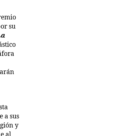
premio
por su
La
ástico
áfora
larán
sta
e a sus
igión y
e al