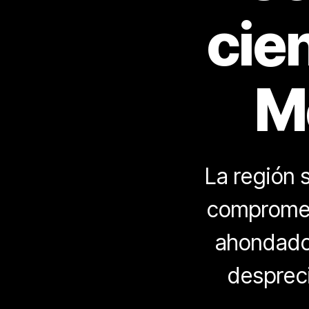
cien
M
La región 
comprometi
ahondado e
despreci