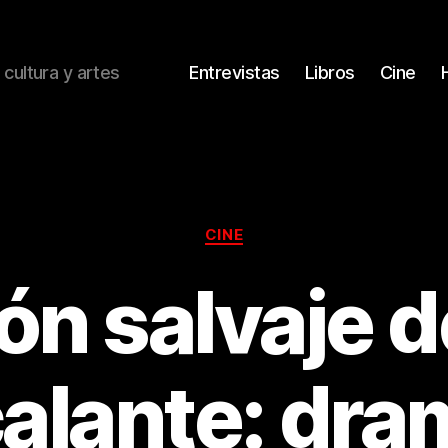
 cultura y artes
Entrevistas
Libros
Cine
Categorías
CINE
ión salvaje 
alante: dra