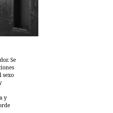
dor. Se
ciones
l sexo
y
a y
orde