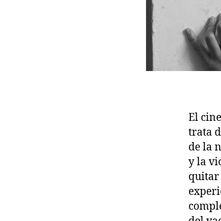
El cin
trata 
de la 
y la v
quitar
experi
comple