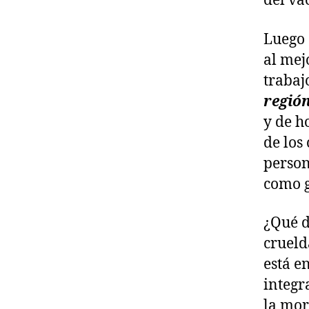
del vac
Luego 
al mej
trabaj
región
y de h
de los
person
como g
¿Qué d
crueld
está e
integra
la mor