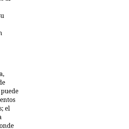
su
n
a,
de
e puede
ientos
; el
a
donde