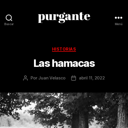
Buscar
Menú
Revista
Purgante
Categorías
HISTORIAS
Las hamacas
Por
Juan Velasco
abril 11, 2022
Autor
Fecha
de
de
la
la
publicación
publicación