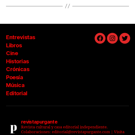
Entrevistas
Facebook
Instagra
Twit
Libros
Cine
Historias
Crónicas
Poesía
Música
Editorial
revistapurgante
Revista cultural y casa editorial independiente.
Colaboraciones: editorial@revistapurgante.com | Visita