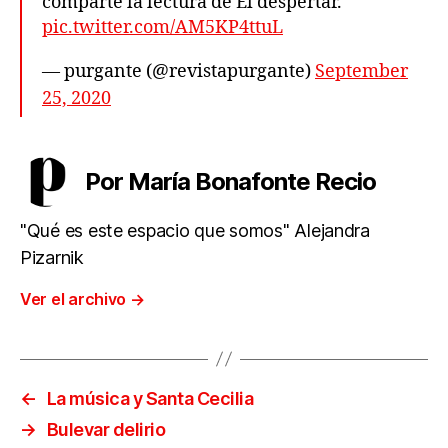
comparte la lectura de El despertar.
pic.twitter.com/AM5KP4ttuL
— purgante (@revistapurgante)
September
25, 2020
Por María Bonafonte Recio
"Qué es este espacio que somos" Alejandra
Pizarnik
Ver el archivo
→
←
La música y Santa Cecilia
→
Bulevar delirio