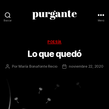
Buscar
Menú
Revista
Purgante
Categorías
POESÍA
Lo que quedó
Por
María Bonafonte Recio
noviembre 22, 2020
Autor
Fecha
de
de
la
la
publicación
publicación