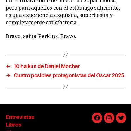
tan bárbara como hermosa. No es para todos,
pero para aquellos con el estómago suficiente,
es una experiencia exquisita, superbestia y
completamente satisfactoria.
Bravo, señor Perkins. Bravo.
←
10 haikus de Daniel Mocher
→
Cuatro posibles protagonistas del Oscar 2025
Entrevistas
Facebook
Instagra
Twit
Libros