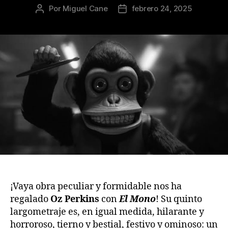
Por
Miguel Cane
febrero 24, 2025
Autor
Fecha
de
de
la
la
publicación
publicación
¡Vaya obra peculiar y formidable nos ha
regalado
Oz Perkins
con
El Mono
! Su quinto
largometraje es, en igual medida, hilarante y
horroroso, tierno y bestial, festivo y ominoso: un