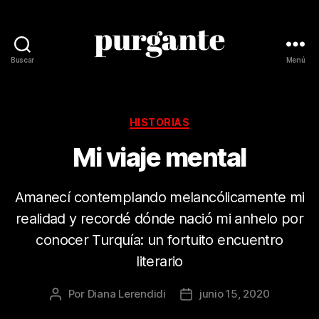
Buscar
Menú
Revista
Purgante
Categorías
HISTORIAS
Mi viaje mental
Amanecí contemplando melancólicamente mi
realidad y recordé dónde nació mi anhelo por
conocer Turquía: un fortuito encuentro
literario
Por
Diana Lerendidi
junio 15, 2020
Autor
Fecha
de
de