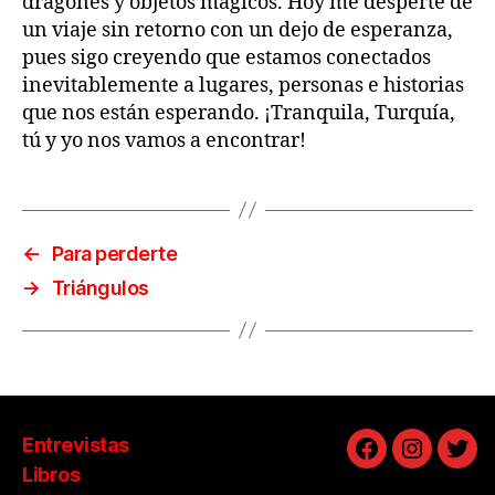
dragones y objetos mágicos. Hoy me desperté de
un viaje sin retorno con un dejo de esperanza,
pues sigo creyendo que estamos conectados
inevitablemente a lugares, personas e historias
que nos están esperando. ¡Tranquila, Turquía,
tú y yo nos vamos a encontrar!
←
Para perderte
→
Triángulos
Entrevistas
Facebook
Instagra
Twit
Libros