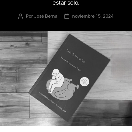
estar solo.
Por
José Bernal
noviembre 15, 2024
Autor
Fecha
de
de
la
la
publicación
publicación