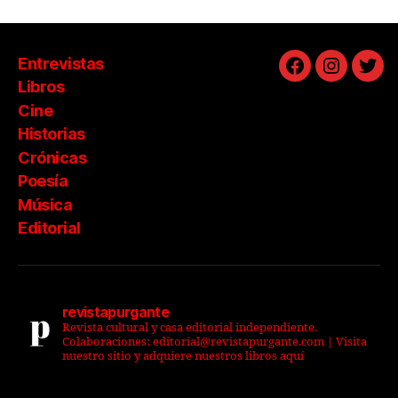
Entrevistas
Facebook
Instagra
Twit
Libros
Cine
Historias
Crónicas
Poesía
Música
Editorial
revistapurgante
Revista cultural y casa editorial independiente.
Colaboraciones: editorial@revistapurgante.com | Visita
nuestro sitio y adquiere nuestros libros aquí