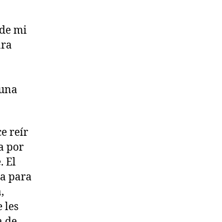
 de mi
ara
 una
e reír
a por
. El
ía para
,
 les
a de