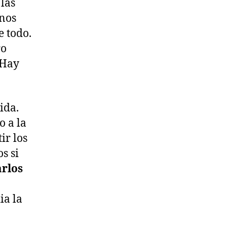
las
 nos
e todo.
ro
 Hay
ida.
o a la
ir los
s si
rlos
ia la