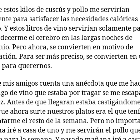
 estos kilos de cuscús y pollo me servirían
nte para satisfacer las necesidades calóricas
. Y estos litros de vino servirían solamente p
decerme el cerebro en las largas noches de
io. Pero ahora, se convierten en motivo de
ación. Para ser más preciso, se convierten en
 para querernos.
 mis amigos cuenta una anécdota que me hac
rago de vino que estaba por tragar se me escap
iz. Antes de que llegaran estaba castigándome
que ahora surte nuestros platos era el que ten
tarme el resto de la semana. Pero no importa
 iré a casa de uno y me servirán el pollo que
a para la semana. Y pasado mañana iré a cas