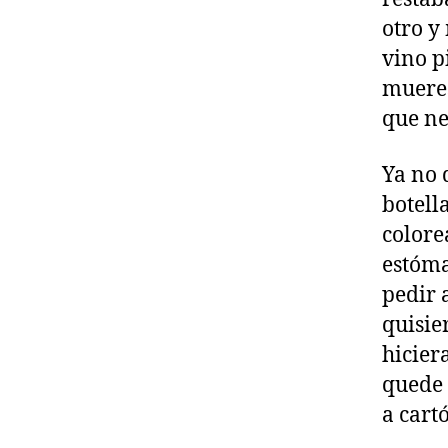
otro y
vino p
mueres
que ne
Ya no 
botell
colore
estóma
pedir 
quisie
hicier
quede 
a cart