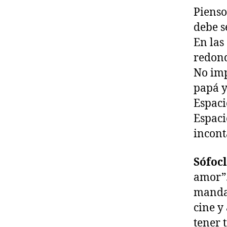
Pienso
debe s
En las
redond
No im
papá y
Espaci
Espaci
incont
Sófoc
amor”.
mandan
cine y
tener 