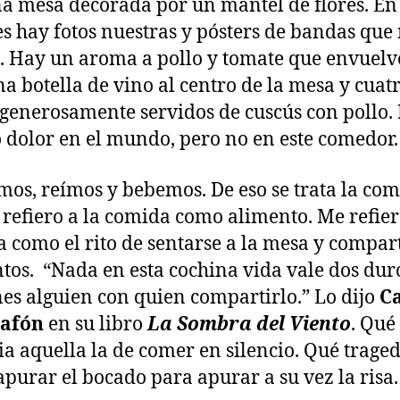
a mesa decorada por un mantel de flores. En 
s hay fotos nuestras y pósters de bandas que
. Hay un aroma a pollo y tomate que envuelv
a botella de vino al centro de la mesa y cuat
 generosamente servidos de cuscús con pollo.
dolor en el mundo, pero no en este comedor.
os, reímos y bebemos. De eso se trata la com
refiero a la comida como alimento. Me refier
 como el rito de sentarse a la mesa y compart
tos. “Nada en esta cochina vida vale dos duro
nes alguien con quien compartirlo.” Lo dijo
Ca
Zafón
en su libro
La Sombra del Viento
. Qué
ia aquella la de comer en silencio. Qué traged
apurar el bocado para apurar a su vez la risa.