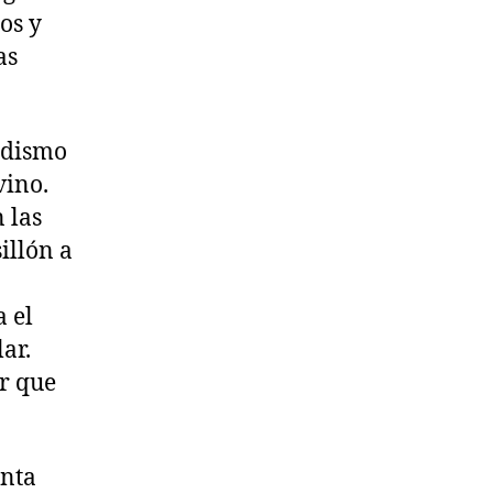
os y
as
odismo
vino.
 las
illón a
 el
ar.
r que
enta