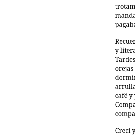
trotam
mandan
pagaba
Recuer
y lite
Tardes
orejas
dormir
arrull
café y
Compar
compar
Crecí 