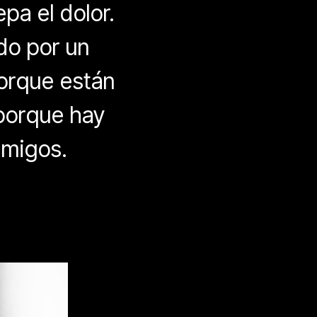
pa el dolor.
do por un
porque están
 porque hay
amigos.