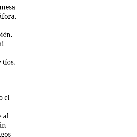
 mesa
áfora.
ién.
mi
tíos.
o el
 al
in
igos