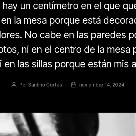
hay un centímetro en el que que
en la mesa porque está decora
lores. No cabe en las paredes 
otos, ni en el centro de la mesa
ni en las sillas porque están mis 
Por
Santino Cortes
noviembre 14, 2024
Autor
Fecha
de
de
la
la
publicación
publicación