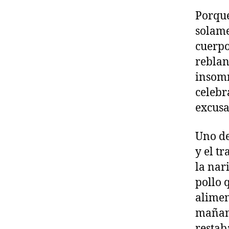
Porque
solame
cuerpo
reblan
insomn
celebr
excusa
Uno de
y el t
la nar
pollo 
alimen
mañana
restab