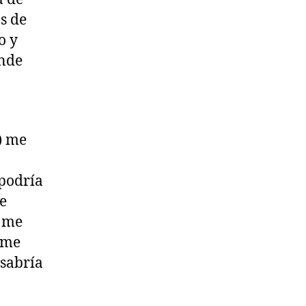
os de
o y
ande
o) me
 podría
ue
e me
 me
 sabría