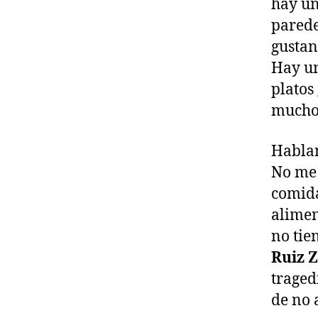
hay un
parede
gustan
Hay un
platos
mucho 
Hablam
No me 
comida
alimen
no tie
Ruiz 
traged
de no 