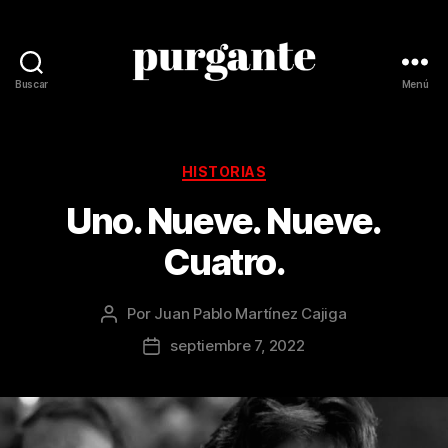
Buscar
Menú
Revista
Purgante
Categorías
HISTORIAS
Uno. Nueve. Nueve.
Cuatro.
Por
Juan Pablo Martínez Cajiga
Autor
de
septiembre 7, 2022
Fecha
la
de
publicación
la
publicación