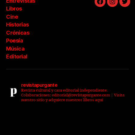
Entrevistas
Facebook
Instagra
Twit
Libros
Cine
Historias
Crónicas
Poesía
Música
Editorial
revistapurgante
Revista cultural y casa editorial independiente.
Colaboraciones: editorial@revistapurgante.com | Visita
nuestro sitio y adquiere nuestros libros aquí