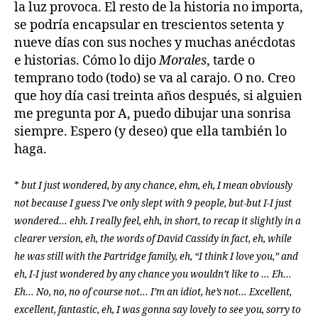
la luz provoca. El resto de la historia no importa,
se podría encapsular en trescientos setenta y
nueve días con sus noches y muchas anécdotas
e historias. Cómo lo dijo
Morales
, tarde o
temprano todo (todo) se va al carajo. O no. Creo
que hoy día casi treinta años después, si alguien
me pregunta por A, puedo dibujar una sonrisa
siempre. Espero (y deseo) que ella también lo
haga.
*
but I just wondered, by any chance, ehm, eh, I mean obviously
not because I guess I’ve only slept with 9 people, but-but I-I just
wondered… ehh. I really feel, ehh, in short, to recap it slightly in a
clearer version, eh, the words of David Cassidy in fact, eh, while
he was still with the Partridge family, eh, “I think I love you,” and
eh, I-I just wondered by any chance you wouldn’t like to … Eh…
Eh… No, no, no of course not… I’m an idiot, he’s not… Excellent,
excellent, fantastic, eh, I was gonna say lovely to see you, sorry to