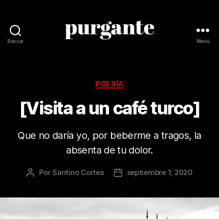
Buscar
Menú
Revista
Purgante
Categorías
POESÍA
[Visita a un café turco]
Que no daría yo, por beberme a tragos, la
absenta de tu dolor.
Por
Santino Cortes
septiembre 1, 2020
Autor
Fecha
de
de
la
la
publicación
publicación