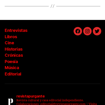
Entrevistas
Facebook
Instagra
Twit
Libros
Cine
Historias
Crónicas
Poesía
Música
Editorial
revistapurgante
Revista cultural y casa editorial independiente.
Colaboraciones: editorial@revistapurgante.com | Visita