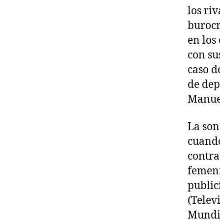
los ri
burocr
en los
con sus
caso d
de dep
Manue
La son
cuando
contra
femeni
public
(Telev
Mundia