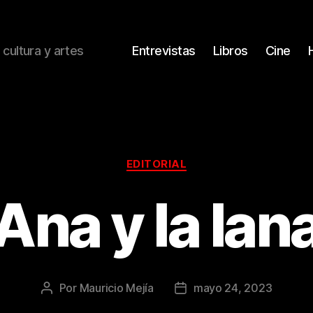
 cultura y artes
Entrevistas
Libros
Cine
Categorías
EDITORIAL
Ana y la lan
Por
Mauricio Mejía
mayo 24, 2023
Autor
Fecha
de
de