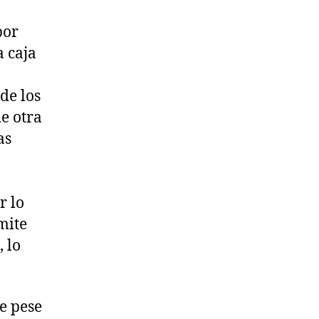
por
a caja
 de los
e otra
as
r lo
mite
 lo
e pese