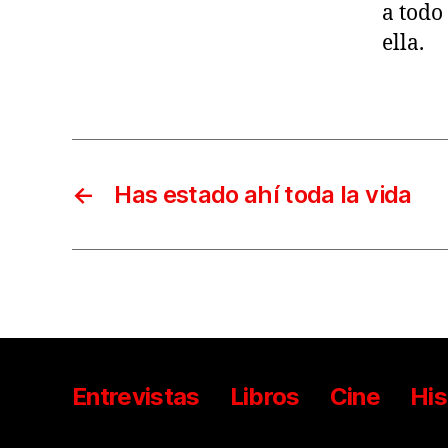
a todo
ella.
←
Has estado ahí toda la vida
Entrevistas
Libros
Cine
His