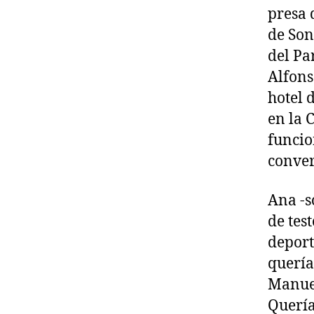
presa 
de Son
del Pa
Alfons
hotel 
en la 
funcio
conver
Ana -s
de tes
deport
quería
Manuel
Quería