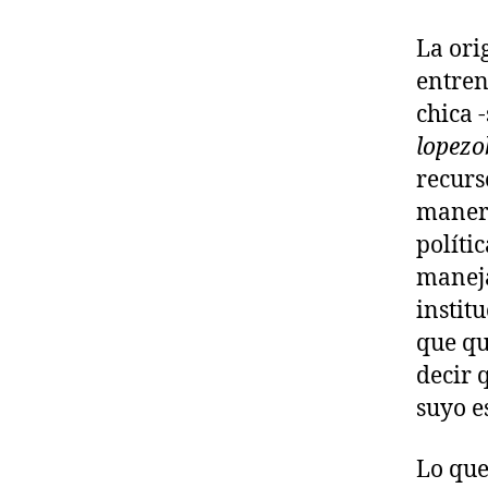
La ori
entren
chica 
lopezo
recurs
manera
polític
maneja
instit
que qu
decir 
suyo es
Lo que