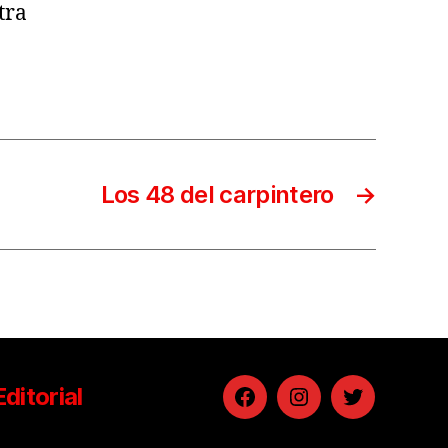
tra
Los 48 del carpintero
→
Editorial
Facebook
Instagram
Twitter