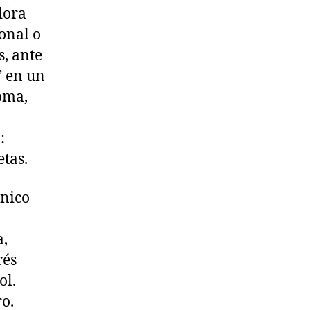
dora
onal o
s, ante
” en un
oma,
:
etas.
ínico
a,
rés
ol.
o.