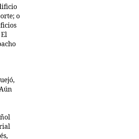
ificio
orte; o
ficios
 El
pacho
uejó,
 Aún
añol
rial
és,