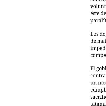
volunt
éste d
paralí
Los de
de maf
impedi
compet
El gob
contra
un med
cumpli
sacrifi
tatami