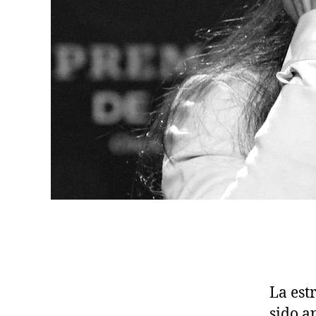
La est
sido a