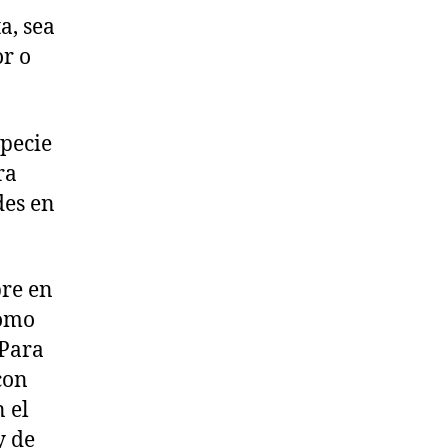
a, sea
or o
specie
ra
des en
pre en
como
 Para
con
n el
y de