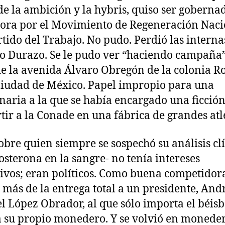
de la ambición y la hybris, quiso ser goberna
ora por el Movimiento de Regeneración Naci
rtido del Trabajo. No pudo. Perdió las interna
o Durazo. Se le pudo ver “haciendo campaña
de la avenida Álvaro Obregón de la colonia R
Ciudad de México. Papel impropio para una
naria a la que se había encargado una ficción
tir a la Conade en una fábrica de grandes atl
obre quien siempre se sospechó su análisis cl
tosterona en la sangre- no tenía intereses
ivos; eran políticos. Como buena competidor
 más de la entrega total a un presidente, And
 López Obrador, al que sólo importa el béisb
 su propio monedero. Y se volvió en moneder