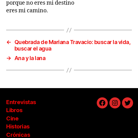
porque no eres mi destino
eres mi camino.
←
Quebrada de Mariana Travacio: buscar la vida,
buscar el agua
→
Ana y la lana
Entrevistas
Facebook
Instagra
Twit
Libros
Cine
Historias
Crónicas