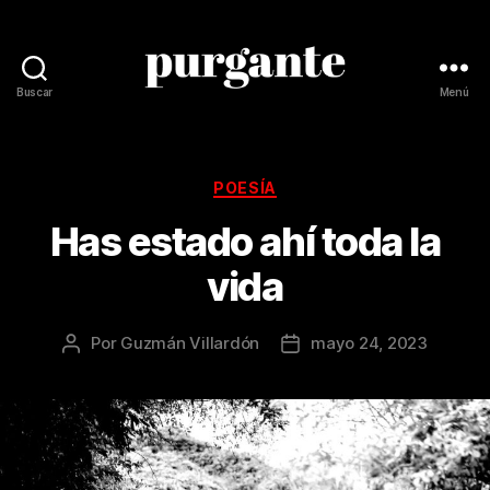
Buscar
Menú
Revista
Purgante
Categorías
POESÍA
Has estado ahí toda la
vida
Por
Guzmán Villardón
mayo 24, 2023
Autor
Fecha
de
de
la
la
publicación
publicación