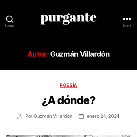
Buscar
Menú
Revista
Purgante
Autor:
Guzmán Villardón
Categorías
POESÍA
¿A dónde?
Por
Guzmán Villardón
enero 24, 2024
Autor
Fecha
de
de
la
la
publicación
publicación