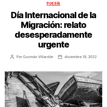
Categorías
POESÍA
Día Internacional de la
Migración: relato
desesperadamente
urgente
Por
Guzmán Villardón
diciembre 19, 2022
Autor
Fecha
de
de
la
la
publicación
publicación