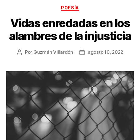
Categorías
POESÍA
Vidas enredadas en los
alambres de la injusticia
Por
Guzmán Villardón
agosto 10, 2022
Autor
Fecha
de
de
la
la
publicación
publicación