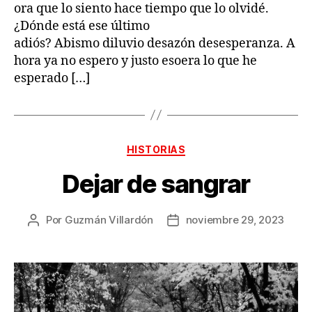
ora que lo siento hace tiempo que lo olvidé.
¿Dónde está ese último
adiós? Abismo diluvio desazón desesperanza. A
hora ya no espero y justo esoera lo que he
esperado […]
Categorías
HISTORIAS
Dejar de sangrar
Por
Guzmán Villardón
noviembre 29, 2023
Autor
Fecha
de
de
la
la
publicación
publicación