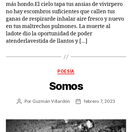
más hondo.El cielo tapa tus ansias de vivirpero
no hay escombros suficientes que callen tus
ganas de respirarde inhalar aire fresco y nuevo
en tus maltrechos pulmones. La muerte al
ladote dio la oportunidad de poder
atenderlavestida de llantos y […]
Categorías
POESÍA
Somos
Por
Guzmán Villardón
febrero 7, 2023
Autor
Fecha
de
de
la
la
publicación
publicación