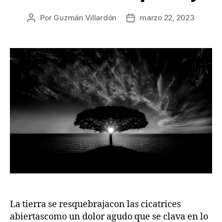
Por
Guzmán Villardón
marzo 22, 2023
Autor
Fecha
de
de
la
la
publicación
publicación
La tierra se resquebrajacon las cicatrices
abiertascomo un dolor agudo que se clava en lo