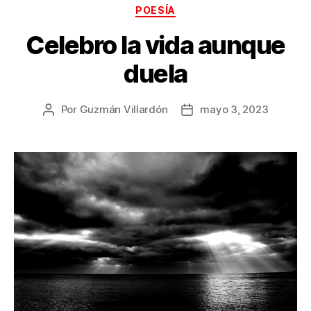
Categorías
POESÍA
Celebro la vida aunque
duela
Por
Guzmán Villardón
mayo 3, 2023
Autor
Fecha
de
de
la
la
publicación
publicación