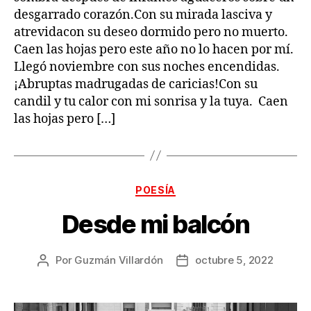
desgarrado corazón.Con su mirada lasciva y
atrevidacon su deseo dormido pero no muerto.
Caen las hojas pero este año no lo hacen por mí.
Llegó noviembre con sus noches encendidas.
¡Abruptas madrugadas de caricias!Con su
candil y tu calor con mi sonrisa y la tuya. Caen
las hojas pero […]
Categorías
POESÍA
Desde mi balcón
Por
Guzmán Villardón
octubre 5, 2022
Autor
Fecha
de
de
la
la
publicación
publicación