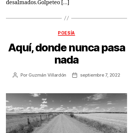
desalmados.Golpeteo […]
Categorías
POESÍA
Aquí, donde nunca pasa
nada
Por
Guzmán Villardón
septiembre 7, 2022
Autor
Fecha
de
de
la
la
publicación
publicación