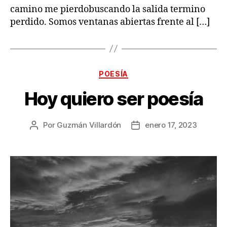
camino me pierdobuscando la salida termino
perdido. Somos ventanas abiertas frente al […]
Categorías
POESÍA
Hoy quiero ser poesía
Por
Guzmán Villardón
enero 17, 2023
Autor
Fecha
de
de
la
la
publicación
publicación