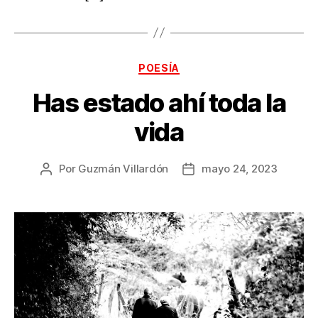
Categorías
POESÍA
Has estado ahí toda la
vida
Por
Guzmán Villardón
mayo 24, 2023
Autor
Fecha
de
de
la
la
publicación
publicación