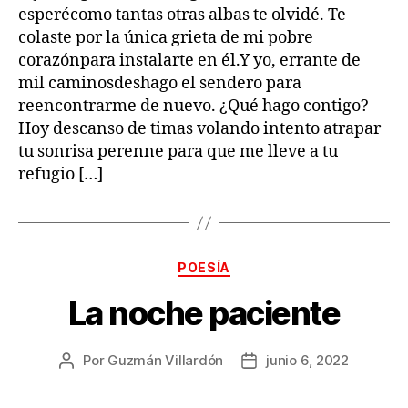
esperécomo tantas otras albas te olvidé. Te
colaste por la única grieta de mi pobre
corazónpara instalarte en él.Y yo, errante de
mil caminosdeshago el sendero para
reencontrarme de nuevo. ¿Qué hago contigo?
Hoy descanso de timas volando intento atrapar
tu sonrisa perenne para que me lleve a tu
refugio […]
Categorías
POESÍA
La noche paciente
Por
Guzmán Villardón
junio 6, 2022
Autor
Fecha
de
de
la
la