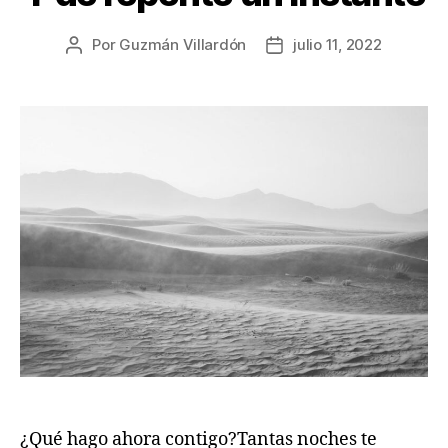
Por
Guzmán Villardón
julio 11, 2022
Autor
Fecha
de
de
la
la
publicación
publicación
¿Qué hago ahora contigo?Tantas noches te