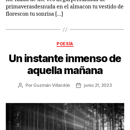
primaverasdesnuda en el almacon tu vestido de
florescon tu sonrisa […]
Categorías
POESÍA
Un instante inmenso de
aquella mañana
Por
Guzmán Villardón
junio 21, 2023
Autor
Fecha
de
de
la
la
publicación
publicación