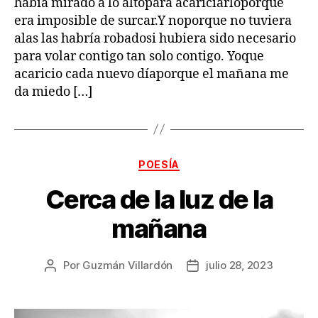
había mirado a lo altopara acariciarloporque
era imposible de surcar.Y noporque no tuviera
alas las habría robadosi hubiera sido necesario
para volar contigo tan solo contigo. Yoque
acaricio cada nuevo díaporque el mañana me
da miedo […]
Categorías
POESÍA
Cerca de la luz de la
mañana
Por
Guzmán Villardón
julio 28, 2023
Autor
Fecha
de
de
la
la
publicación
publicación