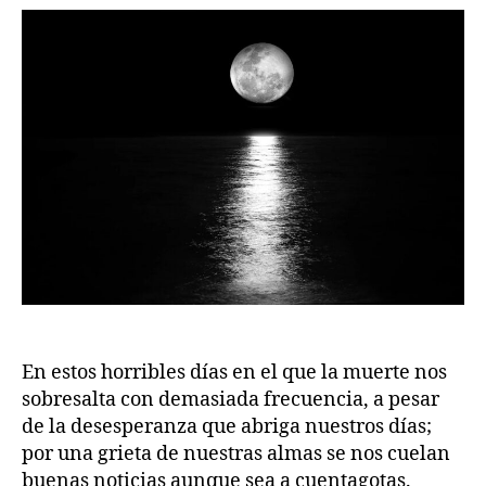
publicación
publicación
En estos horribles días en el que la muerte nos
sobresalta con demasiada frecuencia, a pesar
de la desesperanza que abriga nuestros días;
por una grieta de nuestras almas se nos cuelan
buenas noticias aunque sea a cuentagotas.