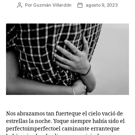
Por
Guzmán Villardón
agosto 9, 2023
Autor
Fecha
de
de
la
la
publicación
publicación
Nos abrazamos tan fuerteque el cielo vació de
estrellas la noche. Yoque siempre había sido el
perfectoimperfectoel caminante erranteque