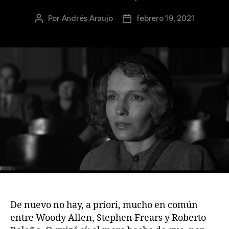
Por
Andrés Araujo
febrero 19, 2021
Autor
Fecha
de
de
la
la
publicación
publicación
De nuevo no hay, a priori, mucho en común
entre Woody Allen, Stephen Frears y Roberto