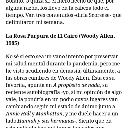
Bolaño. O quizá sí: el mero hecho de que, por
alguna razón, los llevo en la cabeza todo el
tiempo. Van tres contenidos -diría Scorsese- que
delimitaron mi semana.
La Rosa Púrpura de El Cairo (Woody Allen,
1985)
No sé si esto sea un vano intento por preservar
mi salud mental durante la pandemia, pero me
he visto acudiendo en demasía, últimamente, a
las obras cumbres de Woody Allen. Ésta es su
favorita, apunta en
A propósito de nada
, su
reciente autobiografía -yo, si mi opinión de algo
vale, la pondría en un podio cuyos lugares van
cambiando según mi estado de ánimo junto a
Annie Hall
y
Manhattan
, y me duele hacer a un
lado
Hannah y sus hermanas
-. Siento que en