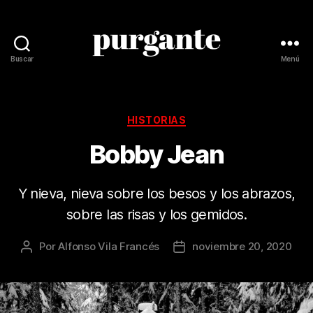
Buscar
Menú
Revista
Purgante
Categorías
HISTORIAS
Bobby Jean
Y nieva, nieva sobre los besos y los abrazos,
sobre las risas y los gemidos.
Por
Alfonso Vila Francés
noviembre 20, 2020
Autor
Fecha
de
de
la
la
publicación
publicación