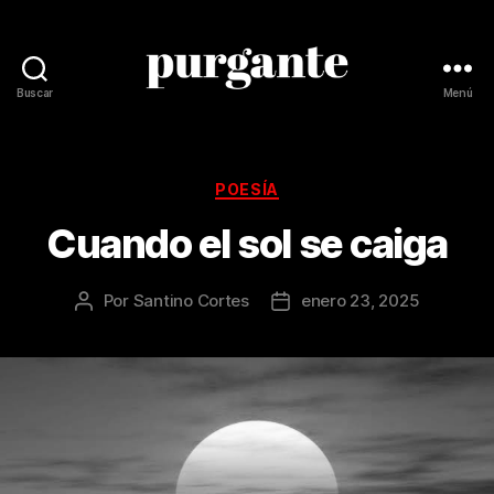
Buscar
Menú
Revista
Purgante
Categorías
POESÍA
Cuando el sol se caiga
Por
Santino Cortes
enero 23, 2025
Autor
Fecha
de
de
la
la
publicación
publicación