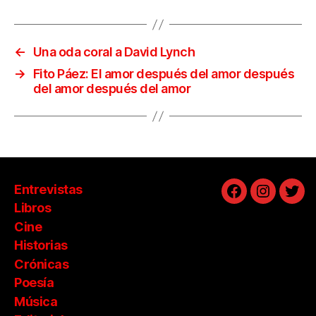
←
Una oda coral a David Lynch
→
Fito Páez: El amor después del amor después
del amor después del amor
Entrevistas
Facebook
Instagra
Twit
Libros
Cine
Historias
Crónicas
Poesía
Música