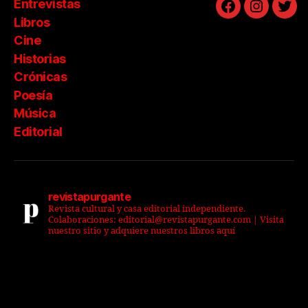
Entrevistas
Facebook
Instagra
Twit
Libros
Cine
Historias
Crónicas
Poesía
Música
Editorial
revistapurgante
Revista cultural y casa editorial independiente.
Colaboraciones: editorial@revistapurgante.com | Visita
nuestro sitio y adquiere nuestros libros aquí