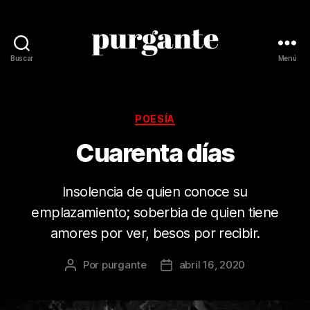
Buscar
Menú
Revista
Purgante
Categorías
POESÍA
Cuarenta días
Insolencia de quien conoce su
emplazamiento; soberbia de quien tiene
amores por ver, besos por recibir.
Por
purgante
abril 16, 2020
Autor
Fecha
de
de
la
la