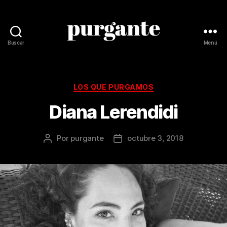
Buscar
Menú
Revista
Purgante
Categorías
LOS QUE PURGAMOS
Diana Lerendidi
Por
purgante
octubre 3, 2018
Autor
Fecha
de
de
la
la
publicación
publicación