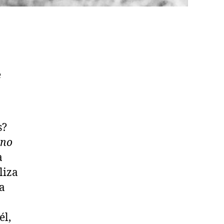
e
s?
 no
a
liza
a
él,