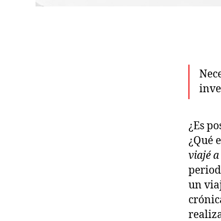
Nece
inve
¿Es po
¿Qué e
viajé 
period
un via
crónic
realiz