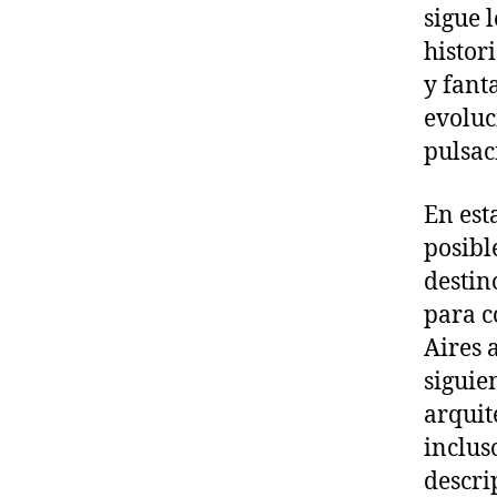
sigue 
histor
y fant
evoluc
pulsac
En est
posible
destin
para c
Aires 
siguie
arquit
incluso
descri