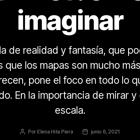
imaginar
a de realidad y fantasía, que po
 que los mapas son mucho más 
ecen, pone el foco en todo lo 
o. En la importancia de mirar y 
escala.
Por
Elena Hita Piera
junio 6, 2021
Autor
Fecha
de
de