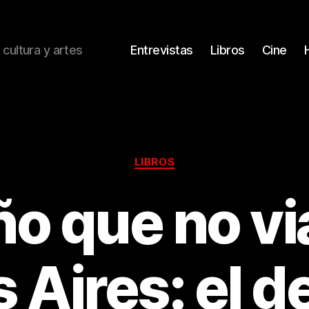
 cultura y artes
Entrevistas
Libros
Cine
Categorías
LIBROS
ño que no vi
 Aires: el d