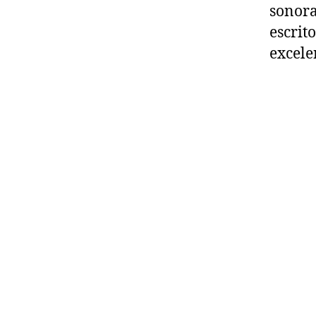
sonora
escrit
excele