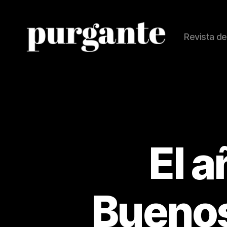
Revista de
Revista
Purgante
El a
Buenos