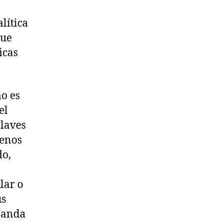
lítica
que
icas
mo es
el
claves
uenos
do,
lar o
us
 banda