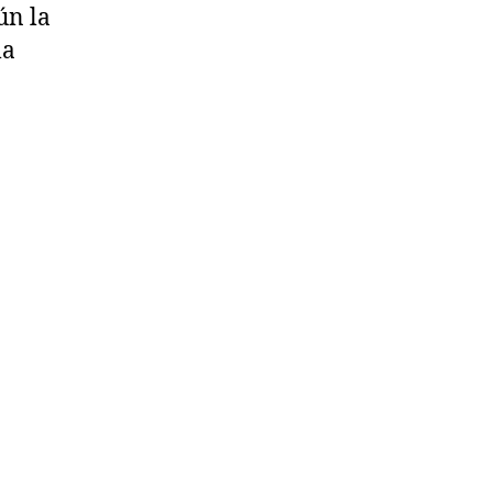
ún la
la