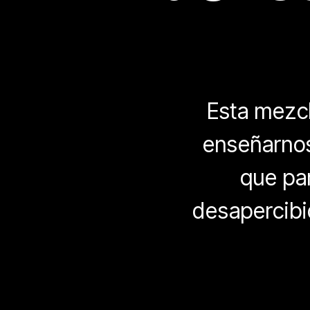
Esta mezcl
enseñarnos
que par
desapercibid