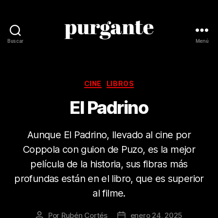
Buscar
Menú
Revista
Purgante
Categorías
CINE
LIBROS
El Padrino
Aunque El Padrino, llevado al cine por
Coppola con guion de Puzo, es la mejor
película de la historia, sus fibras más
profundas están en el libro, que es superior
al filme.
Por
Rubén Cortés
enero 24, 2025
Autor
Fecha