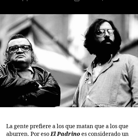
de
de
la
la
publicación
publicación
La gente prefiere a los que matan que a los que
aburren. Por eso
El Padrino
es considerado un