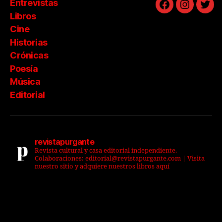
Entrevistas
Facebook
Instagra
Twit
Libros
Cine
Historias
Crónicas
Poesía
Música
Editorial
revistapurgante
Revista cultural y casa editorial independiente.
Colaboraciones: editorial@revistapurgante.com | Visita
nuestro sitio y adquiere nuestros libros aquí