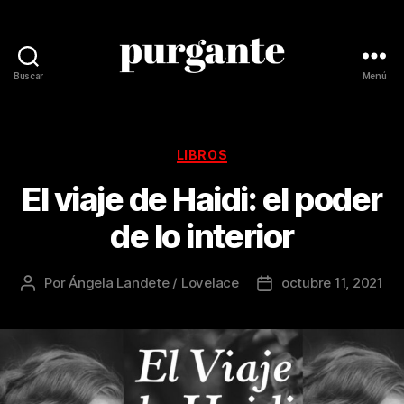
Buscar
Menú
Revista
Purgante
Categorías
LIBROS
El viaje de Haidi: el poder
de lo interior
Por
Ángela Landete / Lovelace
octubre 11, 2021
Autor
Fecha
de
de
la
la
publicación
publicación