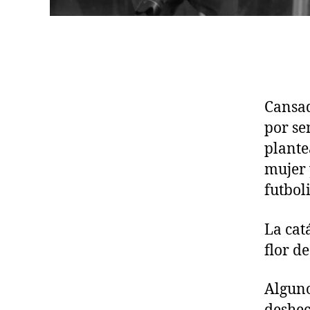
Cansad
por se
plante
mujer y
futbol
La cat
flor de
Alguno