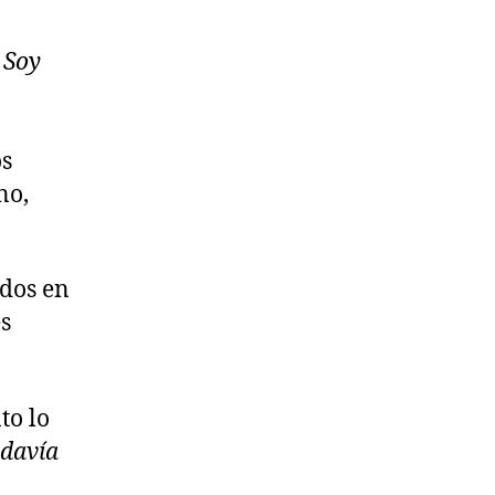
.
Soy
os
no,
ados en
es
to lo
odavía