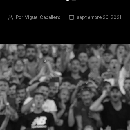
Por
Miguel Caballero
septiembre 26, 2021
Autor
Fecha
de
de
la
la
publicación
publicación