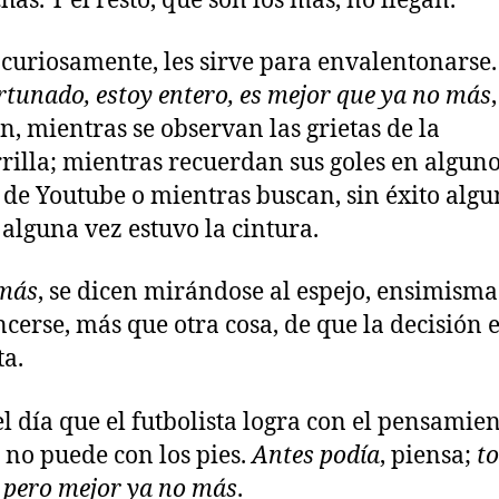
has. Y el resto, que son los más, no llegan.
, curiosamente, les sirve para envalentonarse
rtunado, estoy entero, es mejor que ya no más
,
n, mientras se observan las grietas de la
rilla; mientras recuerdan sus goles en algun
 de Youtube o mientras buscan, sin éxito algu
alguna vez estuvo la cintura.
 más
, se dicen mirándose al espejo, ensimism
cerse, más que otra cosa, de que la decisión 
ta.
el día que el futbolista logra con el pensamien
 no puede con los pies.
Antes podía
, piensa;
t
,
pero mejor ya no más
.