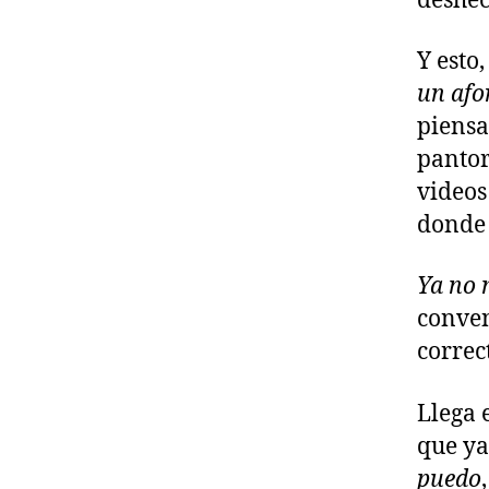
deshec
Y esto
un afo
piensa
pantor
videos
donde 
Ya no
conven
correc
Llega 
que ya
puedo