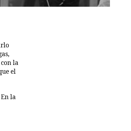
rlo
gas,
 con la
que el
 En la