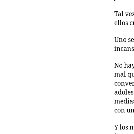
Tal ve
ellos 
Uno se
incans
No hay
mal qu
conver
adoles
medias
con un
Y los 