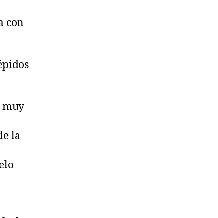
va con
épidos
r muy
de la
s
elo