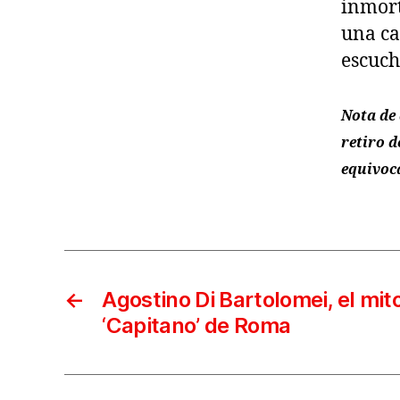
inmort
una ca
escuch
Nota de 
retiro d
equivoca
←
Agostino Di Bartolomei, el mit
‘Capitano’ de Roma