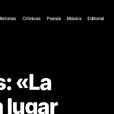
Historias
Crónicas
Poesía
Música
Editorial
s: «La
n lugar