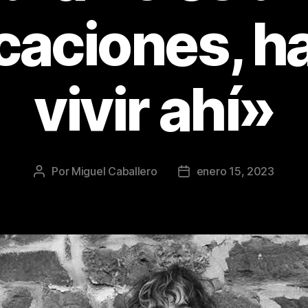
caciones, h
vivir ahí»
Por
Miguel Caballero
enero 15, 2023
Autor
Fecha
de
de
la
la
publicación
publicación