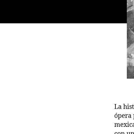
La his
ópera 
mexica
con un