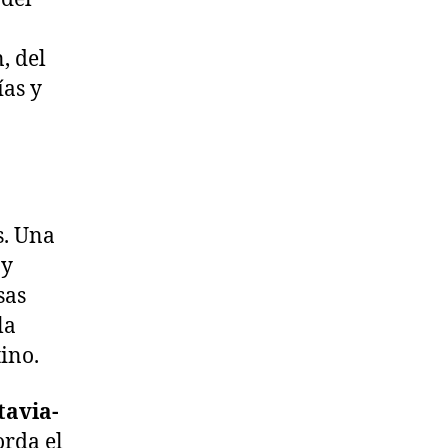
, del
ías y
s. Una
 y
sas
la
tino.
tavia-
orda el