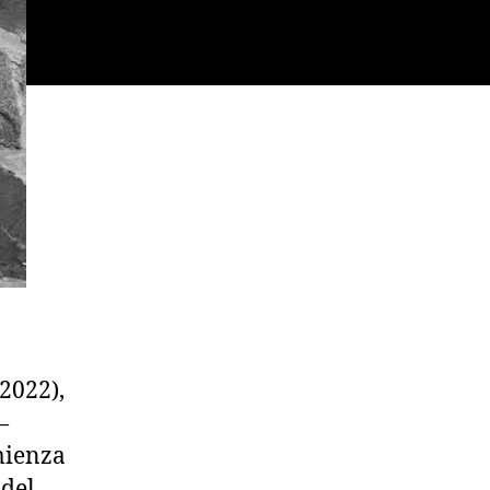
2022),
—
mienza
 del