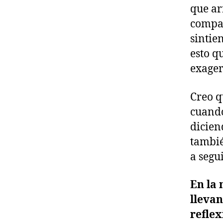
que ar
compar
sintie
esto q
exage
Creo q
cuando
dicien
tambié
a segu
En la 
llevan
reflex