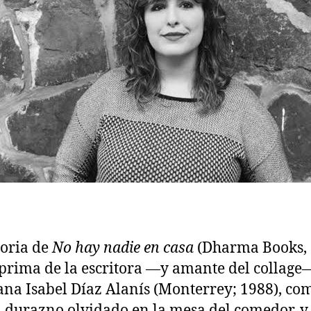
toria de
No hay nadie en casa
(Dharma Books, 
prima de la escritora —y amante del collage
na Isabel Díaz Alanís (Monterrey; 1988), co
 durazno olvidado en la mesa del comedor, y