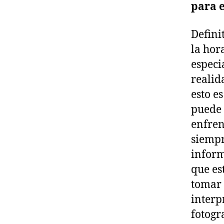
para e
Defini
la hor
especi
realid
esto e
puede 
enfren
siempr
inform
que es
tomar 
interp
fotogr