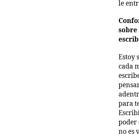
le entr
Confor
sobre 
escri
Estoy 
cada m
escrib
pensam
adentr
para t
Escrib
poder 
no es 