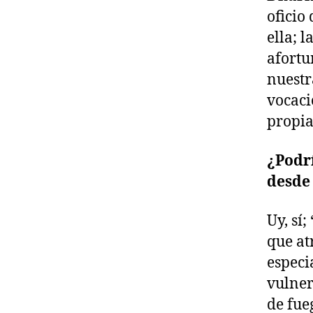
oficio
ella; 
afortu
nuestr
vocaci
propia 
¿Podr
desde 
Uy, sí
que at
especi
vulner
de fue