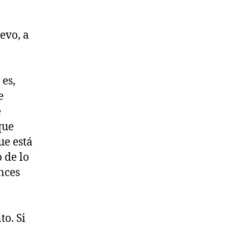
evo, a
 es,
e
e
que
ue está
 de lo
nces
to. Si