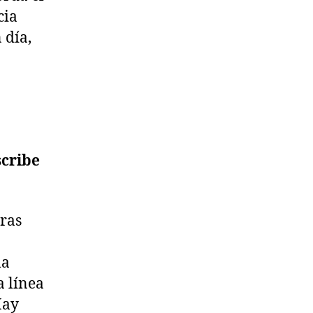
cia
 día,
scribe
bras
la
a línea
Hay