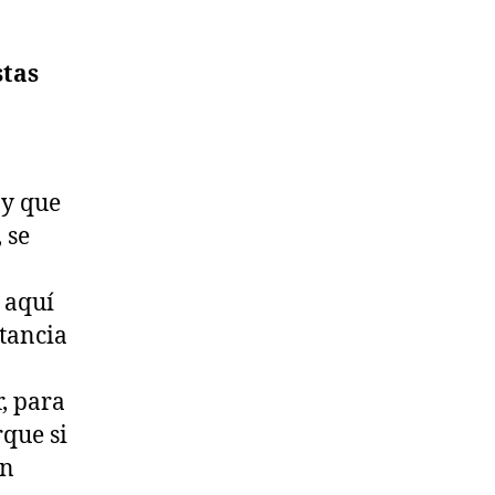
stas
 y que
 se
 aquí
stancia
, para
que si
un