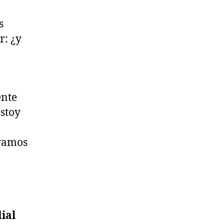
s
r: ¿y
ente
estoy
 vamos
ial