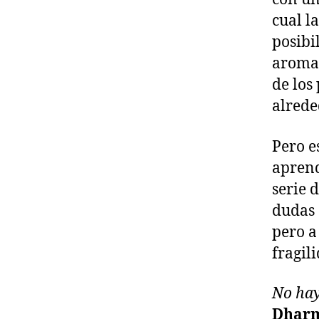
cual l
posibi
aroma 
de los
alrede
Pero e
aprend
serie 
dudas 
pero a
fragil
No hay
Dharm