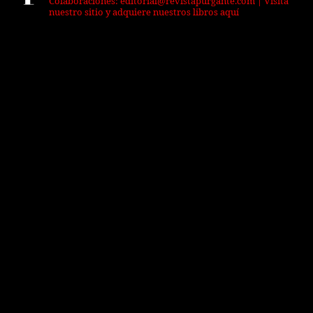
Colaboraciones: editorial@revistapurgante.com | Visita
nuestro sitio y adquiere nuestros libros aquí