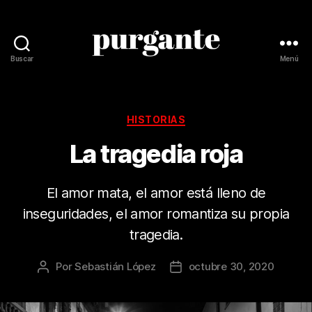
Buscar
Menú
Revista
Purgante
Categorías
HISTORIAS
La tragedia roja
El amor mata, el amor está lleno de
inseguridades, el amor romantiza su propia
tragedia.
Por
Sebastián López
octubre 30, 2020
Autor
Fecha
de
de
la
la