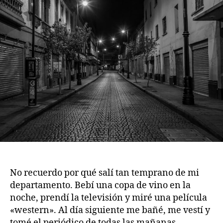
publicación
publicación
No recuerdo por qué salí tan temprano de mi
departamento. Bebí una copa de vino en la
noche, prendí la televisión y miré una película
«western». Al día siguiente me bañé, me vestí y
tomé el periódico de todas las mañanas.