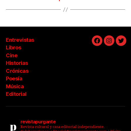
Entrevistas
Facebook
Instagra
Twit
Libros
Cine
Historias
Crónicas
Poesía
Música
Editorial
revistapurgante
Revista cultural y casa editorial independiente.