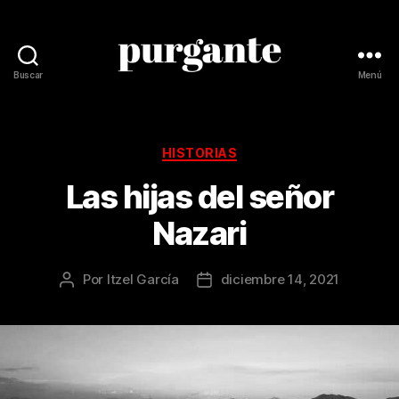
Buscar
Menú
Revista
Purgante
Categorías
HISTORIAS
Las hijas del señor
Nazari
Por
Itzel García
diciembre 14, 2021
Autor
Fecha
de
de
la
la
publicación
publicación