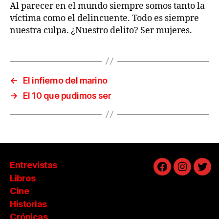
Al parecer en el mundo siempre somos tanto la
víctima como el delincuente. Todo es siempre
nuestra culpa. ¿Nuestro delito? Ser mujeres.
←
El infierno del marino
→
El 10 que pudimos ser
Entrevistas
Facebook
Instagra
Twit
Libros
Cine
Historias
Crónicas