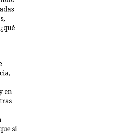
ítulo
eadas
s,
 ¿qué
e
cia,
 y en
tras
n
que si