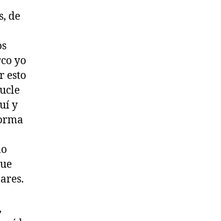
s, de
os
rco yo
r esto
ucle
uí y
forma
lo
que
ares.
,