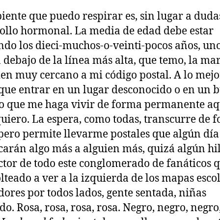
iente que puedo respirar es, sin lugar a duda
ollo hormonal. La media de edad debe estar
do los dieci-muchos-o-veinti-pocos años, un
a debajo de la línea más alta, que temo, la ma
ien muy cercano a mi código postal. A lo mejo
ique entrar en un lugar desconocido o en un b
to que me haga vivir de forma permanente aq
quiero. La espera, como todas, transcurre de 
 pero permite llevarme postales que algún día
icarán algo más a alguien más, quizá algún hi
tor de todo este conglomerado de fanáticos 
lteado a ver a la izquierda de los mapas escol
ores por todos lados, gente sentada, niñas
do. Rosa, rosa, rosa, rosa. Negro, negro, negro