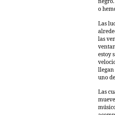
negro
o hemo
Las lu
alrede
las ve
ventana
estoy 
veloci
llegan
uno de
Las cu
mueven
músico