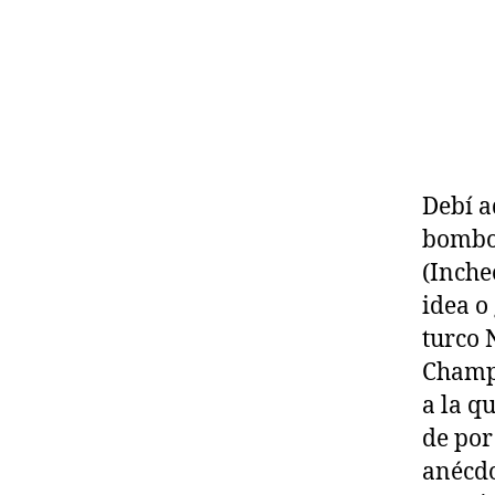
Debí a
bombo 
(Inche
idea o
turco 
Champi
a la q
de por
anécdo