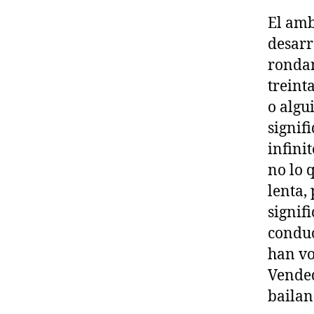
El amb
desarr
rondan
treint
o algu
signif
infini
no lo 
lenta,
signif
conduc
han vo
Vended
bailan