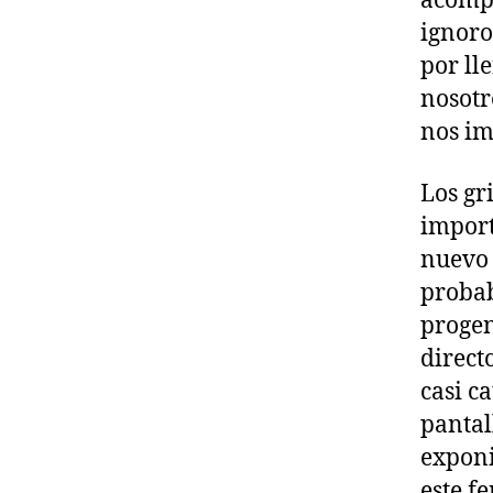
acompa
ignoro
por ll
nosotr
nos im
Los gr
import
nuevo 
probab
progen
direct
casi c
pantal
exponi
este f