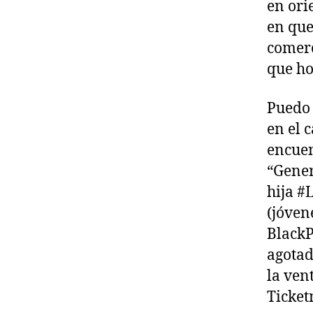
en ori
en que
comerc
que h
Puedo 
en el 
encuen
“Gener
hija #
(jóven
BlackP
agotad
la ven
Ticket