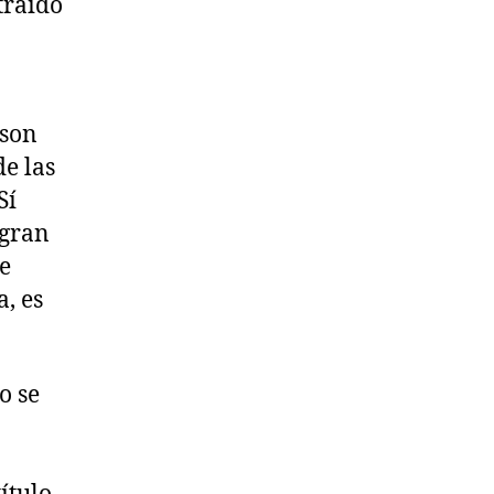
traído
 son
de las
Sí
 gran
e
a, es
o se