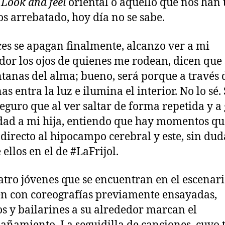
.
Look and feel
oriental o aquello que nos han 
s arrebatado, hoy día no se sabe.
ces se apagan finalmente, alcanzo ver a mi
dor los ojos de quienes me rodean, dicen que
ntanas del alma; bueno, será porque a través 
s entra la luz e ilumina el interior. No lo sé. 
seguro que al ver saltar de forma repetida y a
dad a mi hija, entiendo que hay momentos qu
 directo al hipocampo cerebral y este, sin dud
 ellos en el de #LaFrijol.
atro jóvenes que se encuentran en el escenari
 con coreografías previamente ensayadas,
s y bailarines a su alrededor marcan el