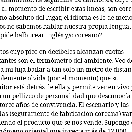
ñamiento. La seguidilla de canciones, cuyo t
 al momento de escribir estas líneas, son cor
eno absoluto del lugar, el idioma es lo de meno
os no sabemos hablar nuestra propia lengua,
pide balbucear inglés y/o coreano?
itos cuyo pico en decibeles alcanzan cuotas
antes son el termómetro del ambiente. Veo d
a mi hija bailar a tan solo un metro de distan
lemente olvida (por el momento) que su
itor está detrás de ella y permite ver en vivo
o un pellizco de personalidad que desconocía 
atorce años de convivencia. El escenario y las
las (seguramente de fabricación coreana) va
endo el producto que se nos vende. Supongo 
enómeno oriental que inyecta más de 12,000