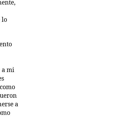
mente,
 lo
iento
 a mi
es
s como
fueron
nerse a
como