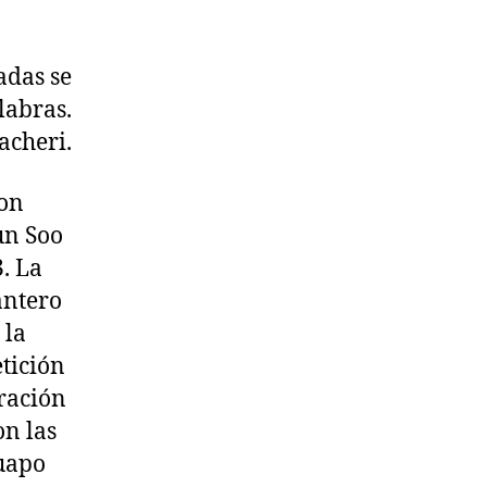
adas se
labras.
acheri.
con
un Soo
. La
antero
 la
tición
eración
on las
guapo