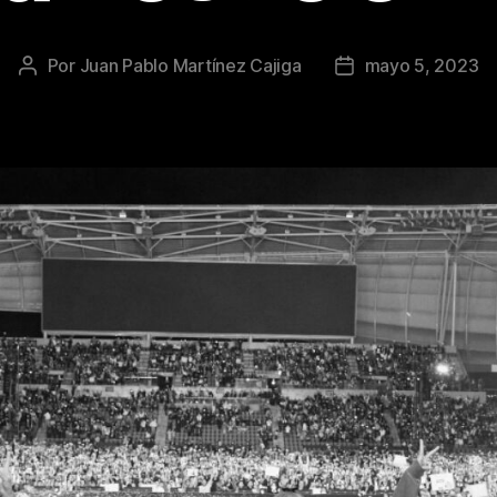
Por
Juan Pablo Martínez Cajiga
mayo 5, 2023
Autor
Fecha
de
de
la
la
publicación
publicación