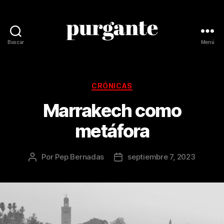
Buscar
Menú
Revista
Purgante
Categorías
CRÓNICAS
Marrakech como
metáfora
Por
Pep Bernadas
septiembre 7, 2023
Autor
Fecha
de
de
la
la
publicación
publicación