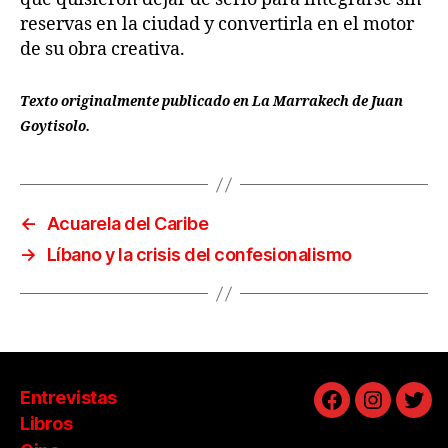
reservas en la ciudad y convertirla en el motor
de su obra creativa.
Texto originalmente publicado en La Marrakech de Juan
Goytisolo.
←
Acuarela del Caribe
→
Líbano y la crisis del confesionalismo
Entrevistas
Facebook
Instagra
Twit
Libros