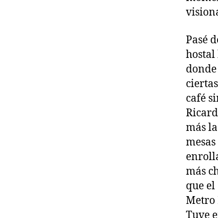
vision
Pasé d
hostal
donde 
cierta
café s
Ricard
más la
mesas 
enroll
más ch
que el
Metro 
Tuve e