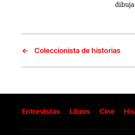
dibuja
←
Coleccionista de historias
Entrevistas
Libros
Cine
His