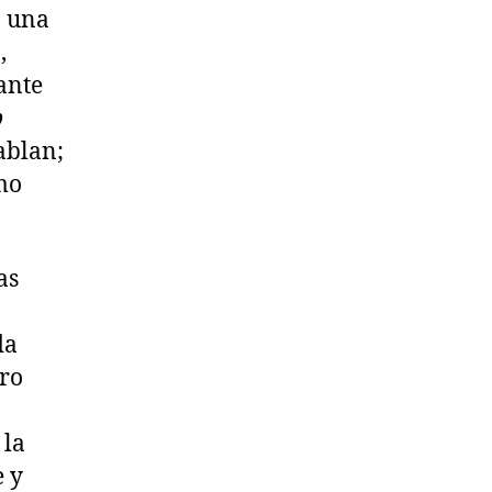
: una
,
 ante
p
hablan;
mo
as
da
ro
 la
e y