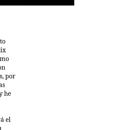
to
lix
itmo
on
, por
as
y he
rá el
u