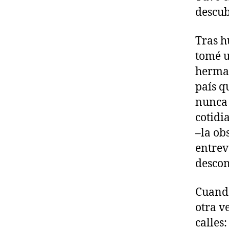
descub
Tras h
tomé u
herman
país q
nunca 
cotidi
–la ob
entrev
descon
Cuando
otra v
calles