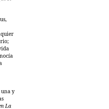
us,
lquier
rio;
vida
onocía
a
 una y
as
en La