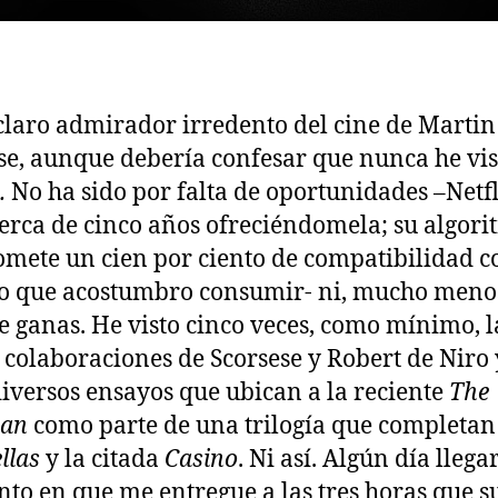
laro admirador irredento del cine de Martin
se, aunque debería confesar que nunca he vis
.
No ha sido por falta de oportunidades –Netf
cerca de cinco años ofreciéndomela; su algor
mete un cien por ciento de compatibilidad c
o que acostumbro consumir- ni, mucho menos
de ganas. He visto cinco veces, como mínimo, l
colaboraciones de Scorsese y Robert de Niro 
diversos ensayos que ubican a la reciente
The
man
como parte de una trilogía que completan
llas
y la citada
Casino
. Ni así. Algún día llega
o en que me entregue a las tres horas que s