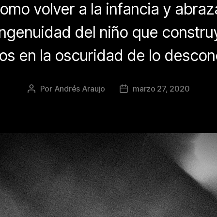
omo volver a la infancia y abraza
ingenuidad del niño que construy
llos en la oscuridad de lo descon
Por
Andrés Araujo
marzo 27, 2020
Autor
Fecha
de
de
la
la
publicación
publicación