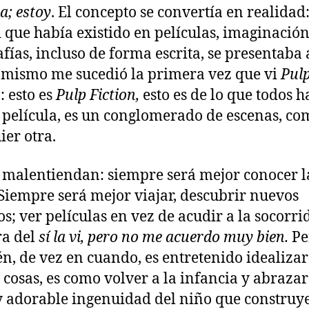
; estoy
. El concepto se convertía en realidad
 que había existido en películas, imaginación
afías, incluso de forma escrita, se presentaba
 mismo me sucedió la primera vez que vi
Pul
n
: esto es
Pulp Fiction,
esto es de lo que todos 
 película, es un conglomerado de escenas, co
ier otra.
malentiendan: siempre será mejor conocer l
 Siempre será mejor viajar, descubrir nuevos
os; ver películas en vez de acudir a la socorri
ra del
sí la vi, pero no me acuerdo muy bien.
Pe
n, de vez en cuando, es entretenido idealizar
s cosas, es como volver a la infancia y abrazar
y adorable ingenuidad del niño que construy