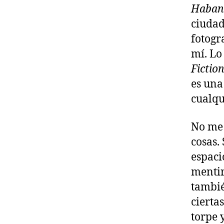
Habana
ciudad
fotogr
mí. Lo
Fictio
es una
cualqu
No me 
cosas.
espaci
menti
tambié
cierta
torpe 