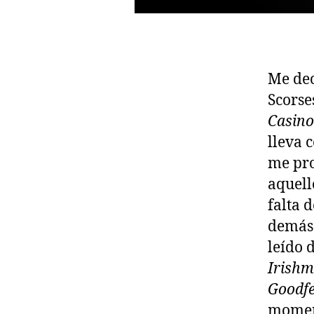
Me dec
Scorse
Casino
lleva 
me pro
aquell
falta 
demás 
leído 
Irish
Goodfe
moment