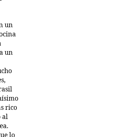
en un
ocina
a
 a un
ucho
s,
asil
hísimo
s rico
 al
ea.
ue lo