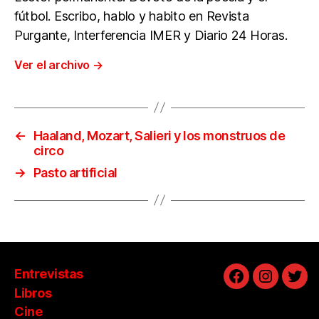
fútbol. Escribo, hablo y habito en Revista
Purgante, Interferencia IMER y Diario 24 Horas.
Ver el archivo
→
←
Haaland, Mozart, Salieri y los monstruos de
circo
→
Pasto artificial
Entrevistas
Facebook
Instagra
Twit
Libros
Cine