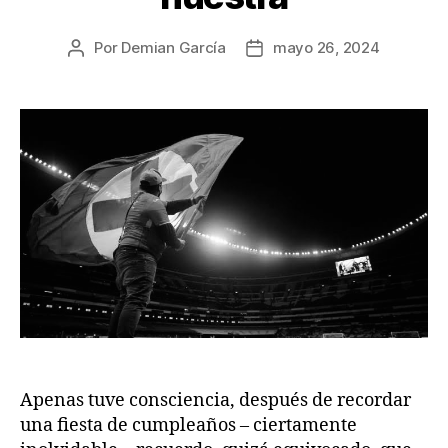
Por
Demian García
mayo 26, 2024
Autor
Fecha
de
de
la
la
publicación
publicación
Apenas tuve consciencia, después de recordar
una fiesta de cumpleaños – ciertamente