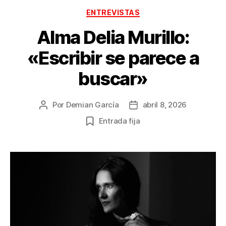
Categorías
ENTREVISTAS
Alma Delia Murillo:
«Escribir se parece a
buscar»
Por
Demian García
abril 8, 2026
Autor
Fecha
de
de
Entrada fija
la
la
publicación
publicación