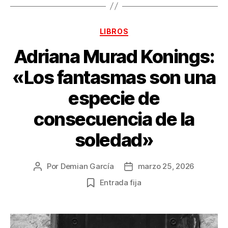
Categorías
LIBROS
Adriana Murad Konings:
«Los fantasmas son una
especie de
consecuencia de la
soledad»
Por
Demian García
marzo 25, 2026
Autor
Fecha
de
de
Entrada fija
la
la
publicación
publicación