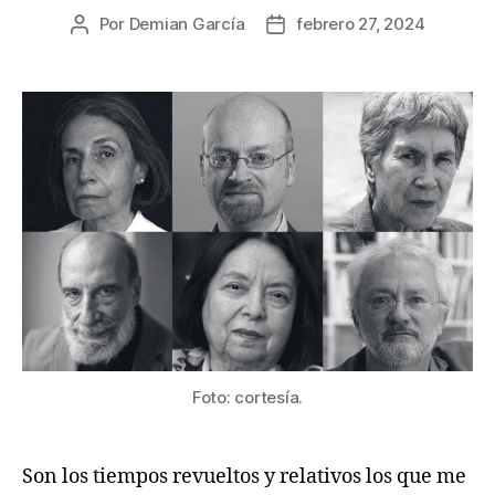
Por
Demian García
febrero 27, 2024
Autor
Fecha
de
de
la
la
publicación
publicación
Foto: cortesía.
Son los tiempos revueltos y relativos los que me