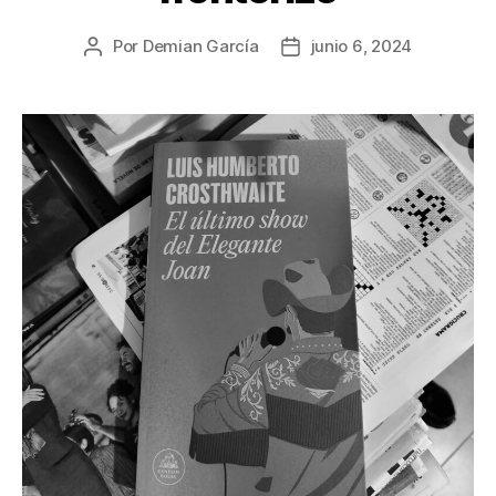
Por
Demian García
junio 6, 2024
Autor
Fecha
de
de
la
la
publicación
publicación