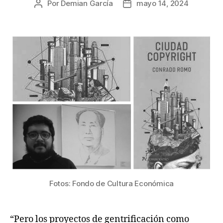
Por
Demian García
mayo 14, 2024
Autor
Fecha
de
de
la
la
publicación
publicación
Fotos: Fondo de Cultura Económica
“Pero los proyectos de gentrificación como