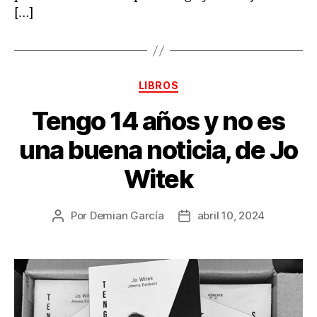
[…]
Categorías
LIBROS
Tengo 14 años y no es
una buena noticia, de Jo
Witek
Por
Demian García
abril 10, 2024
Autor
Fecha
de
de
la
la
publicación
publicación