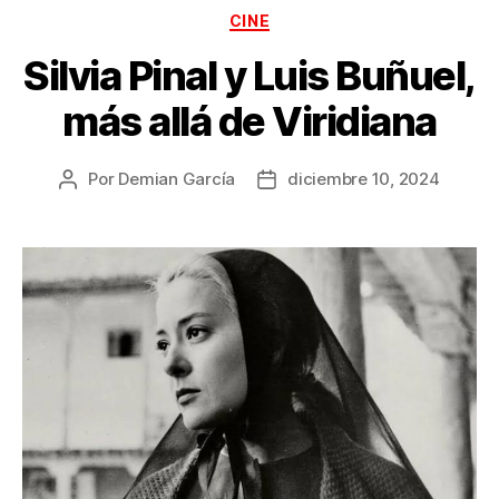
Categorías
CINE
Silvia Pinal y Luis Buñuel,
más allá de Viridiana
Por
Demian García
diciembre 10, 2024
Autor
Fecha
de
de
la
la
publicación
publicación