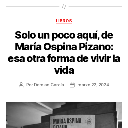
Categorías
LIBROS
Solo un poco aquí, de
María Ospina Pizano:
esa otra forma de vivir la
vida
Por
Demian García
marzo 22, 2024
Autor
Fecha
de
de
la
la
publicación
publicación