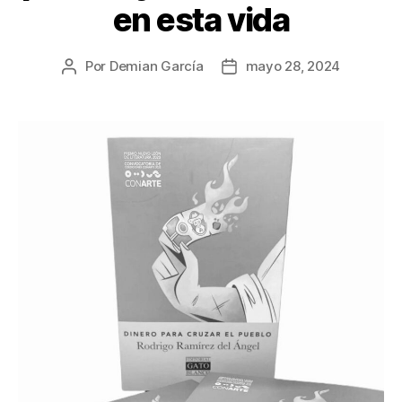
en esta vida
Por
Demian García
mayo 28, 2024
Autor
Fecha
de
de
la
la
publicación
publicación