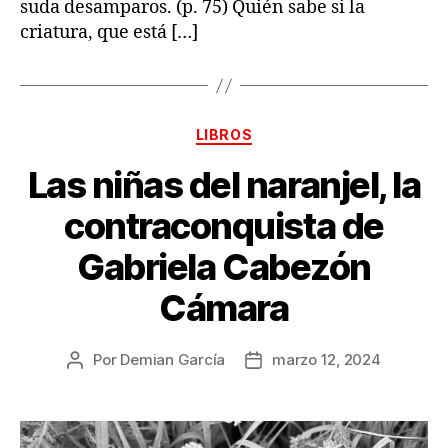
suda desamparos. (p. 75) Quién sabe si la
criatura, que está […]
Categorías
LIBROS
Las niñas del naranjel, la
contraconquista de
Gabriela Cabezón
Cámara
Por
Demian García
marzo 12, 2024
Autor
Fecha
de
de
la
la
publicación
publicación