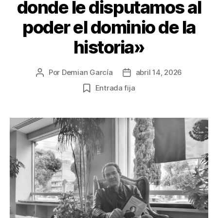
donde le disputamos al
poder el dominio de la
historia»
Por
Demian García
abril 14, 2026
Autor
Fecha
de
de
Entrada fija
la
la
publicación
publicación