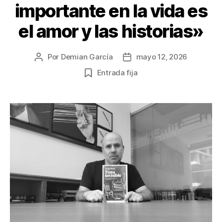
importante en la vida es
el amor y las historias»
Por
Demian García
mayo 12, 2026
Autor
Fecha
de
de
Entrada fija
la
la
publicación
publicación