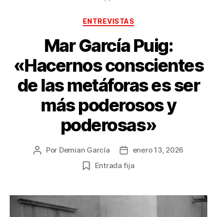
Categorías
ENTREVISTAS
Mar García Puig:
«Hacernos conscientes
de las metáforas es ser
más poderosos y
poderosas»
Por
Demian García
enero 13, 2026
Autor
Fecha
de
de
Entrada fija
la
la
publicación
publicación