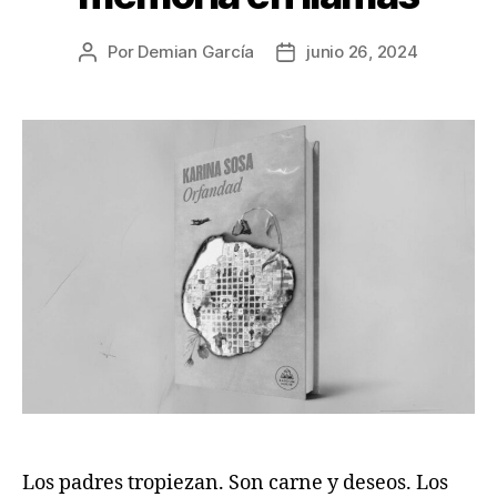
Por
Demian García
junio 26, 2024
Autor
Fecha
de
de
la
la
publicación
publicación
Los padres tropiezan. Son carne y deseos. Los