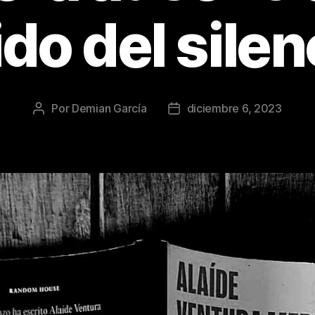
ido del silen
Por
Demian García
diciembre 6, 2023
Autor
Fecha
de
de
la
la
publicación
publicación