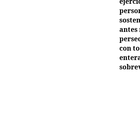
ejerci
person
sosten
antes 
perse
con to
enter
sobrev