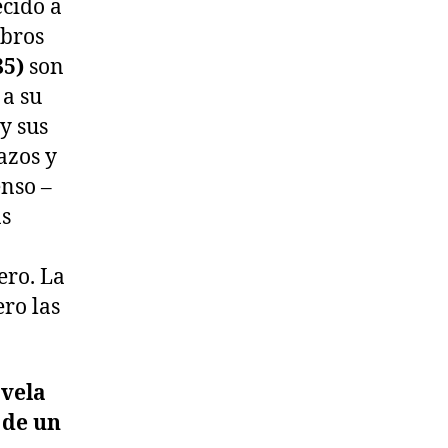
ecido a
ibros
85)
son
 a su
y sus
azos y
enso –
as
ero. La
ero las
ovela
 de un