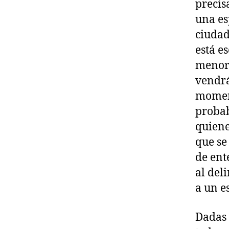
precis
una es
ciudad
está es
menor 
vendrá
moment
probab
quiene
que se
de ent
al del
a un e
Dadas 