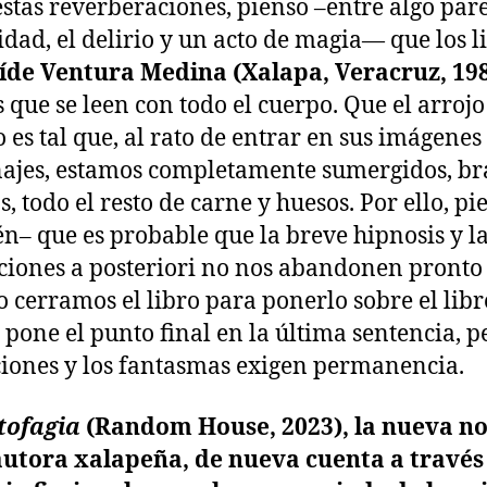
estas reverberaciones, pienso –entre algo par
ridad, el delirio y un acto de magia— que los l
íde Ventura Medina (Xalapa, Veracruz, 19
s que se leen con todo el cuerpo. Que el arrojo
es tal que, al rato de entrar en sus imágenes 
ajes, estamos completamente sumergidos, br
s, todo el resto de carne y huesos. Por ello, pi
n– que es probable que la breve hipnosis y l
ciones a posteriori no nos abandonen pronto
 cerramos el libro para ponerlo sobre el libr
 pone el punto final en la última sentencia, p
iones y los fantasmas exigen permanencia.
tofagia
(Random House, 2023), la nueva n
autora xalapeña, de nueva cuenta a través