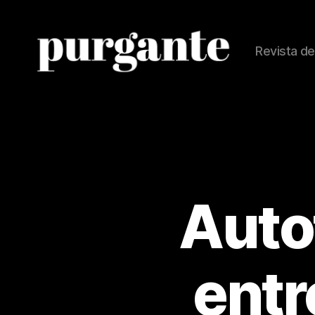
Revista de
Revista
Purgante
Autof
entr