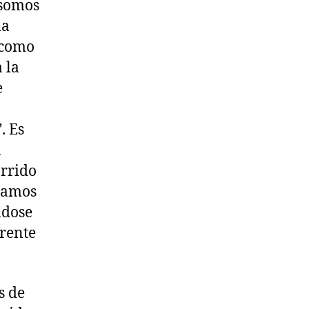
 somos
la
l como
 la
e
. Es
a
orrido
inamos
ndose
frente
s de