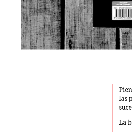
Pien
las 
suce
La b