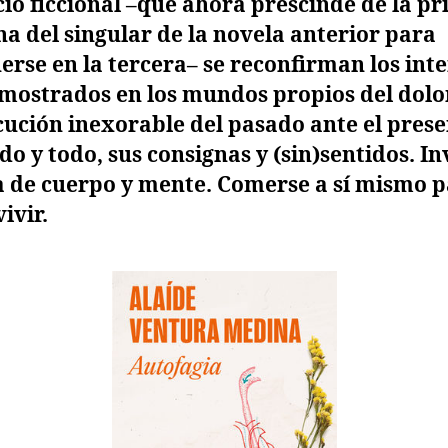
cio ficcional –que ahora prescinde de la p
a del singular de la novela anterior para
erse en la tercera– se reconfirman los int
mostrados en los mundos propios del dolor
cución inexorable del pasado ante el pres
do y todo, sus consignas y (sin)sentidos. I
a de cuerpo y mente. Comerse a sí mismo 
ivir.