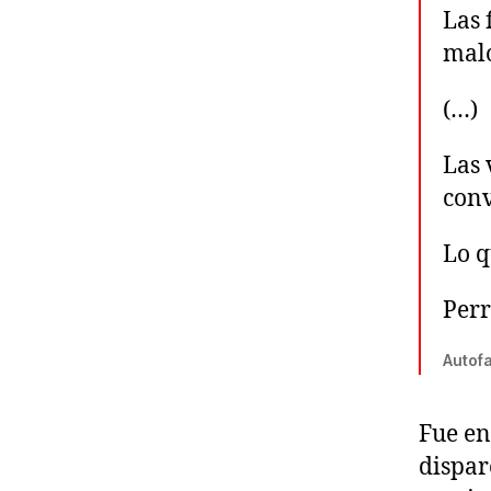
Las 
malo
(…)
Las 
conv
Lo q
Perr
Autofa
Fue e
dispar