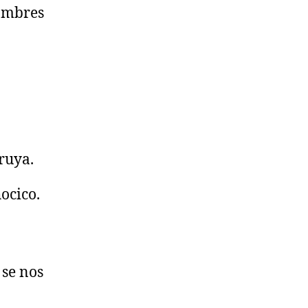
hombres
ruya.
ocico.
se nos