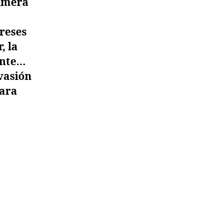
rimera
ereses
, la
ente…
nvasión
para