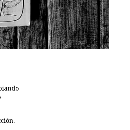
mbiando
o
cción.