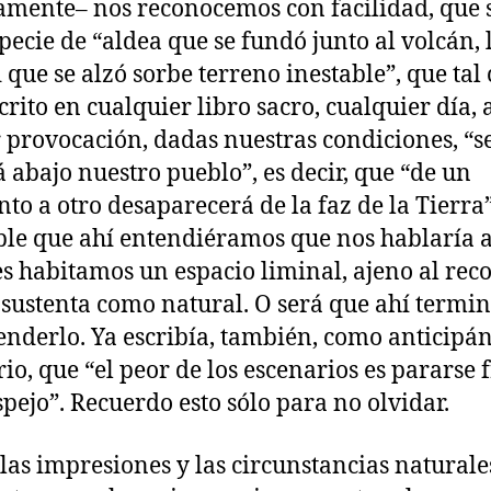
amente– nos reconocemos con facilidad, que
pecie de “aldea que se fundó junto al volcán, 
 que se alzó sorbe terreno inestable”, que ta
crito en cualquier libro sacro, cualquier día, a
provocación, dadas nuestras condiciones, “s
 abajo nuestro pueblo”, es decir, que “de un
o a otro desaparecerá de la faz de la Tierra”
le que ahí entendiéramos que nos hablaría 
s habitamos un espacio liminal, ajeno al rec
 sustenta como natural. O será que ahí term
enderlo. Ya escribía, también, como anticipá
irio, que “el peor de los escenarios es pararse 
spejo”. Recuerdo esto sólo para no olvidar.
las impresiones y las circunstancias naturale