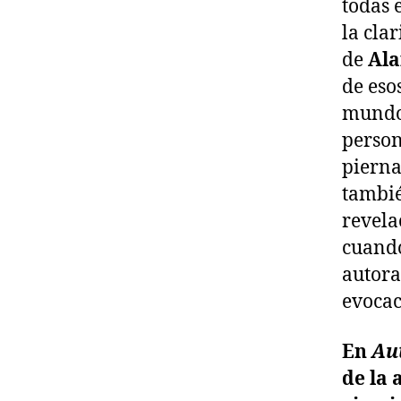
todas 
la cla
de
Ala
de eso
mundo 
person
pierna
tambié
revela
cuando
autora
evocac
En
Au
de la 