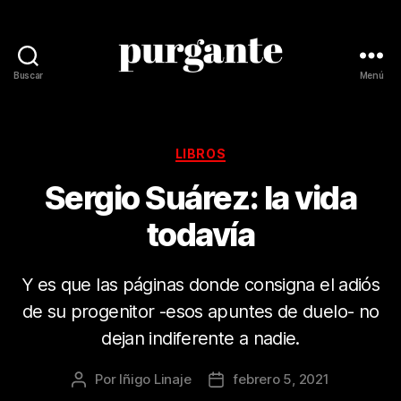
Buscar
Menú
Revista
Purgante
Categorías
LIBROS
Sergio Suárez: la vida
todavía
Y es que las páginas donde consigna el adiós
de su progenitor -esos apuntes de duelo- no
dejan indiferente a nadie.
Por
Iñigo Linaje
febrero 5, 2021
Autor
Fecha
de
de