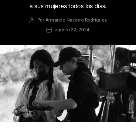
a sus mujeres todos los días.
Por
Armando Navarro Rodríguez
Autor
de
agosto 22, 2024
Fecha
la
de
publicación
la
publicación