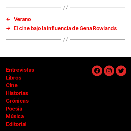
←
Verano
→
El cine bajo la influencia de Gena Rowlands
Entrevistas
Facebook
Instagra
Twit
Libros
Cine
Historias
Crónicas
Poesía
Música
Editorial