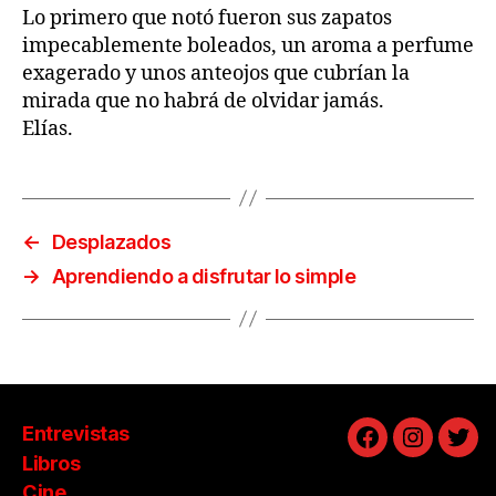
Lo primero que notó fueron sus zapatos
impecablemente boleados, un aroma a perfume
exagerado y unos anteojos que cubrían la
mirada que no habrá de olvidar jamás.
Elías.
←
Desplazados
→
Aprendiendo a disfrutar lo simple
Entrevistas
Facebook
Instagra
Twit
Libros
Cine