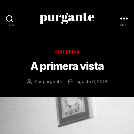
Buscar
Menú
Revista
Purgante
Categorías
HISTORIAS
A primera vista
Por
purgante
agosto 9, 2018
Autor
Fecha
de
de
la
la
publicación
publicación