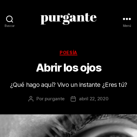
Buscar
Menú
Revista
Purgante
Categorías
POESÍA
Abrir los ojos
¿Qué hago aquí? Vivo un instante ¿Eres tú?
Por
purgante
abril 22, 2020
Autor
Fecha
de
de
la
la
publicación
publicación