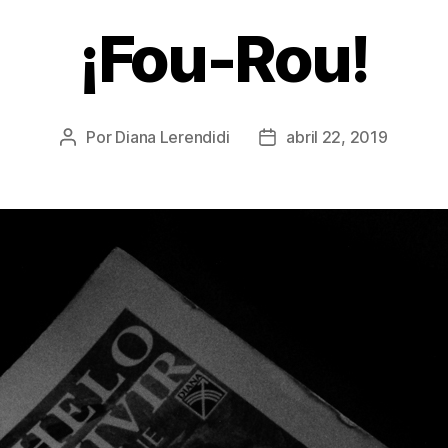
¡Fou-Rou!
Por
Diana Lerendidi
abril 22, 2019
Autor
Fecha
de
de
la
la
publicación
publicación