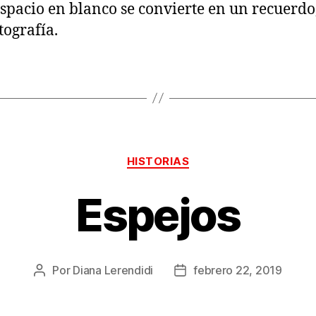
spacio en blanco se convierte en un recuerdo
tografía.
Categorías
HISTORIAS
Espejos
Por
Diana Lerendidi
febrero 22, 2019
Autor
Fecha
de
de
la
la