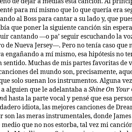
no de dejar a medias esta canción. Al princi
nté para mí mismo que lo que quería era se
ando al Boss para cantar a su lado y, que pue
abía que poner la siguiente canción sin esper
guir cantando —o pa’ seguir escuchando la vo
o de Nueva Jersey—. Pero no tenía caso que
ra engañando a mí mismo, esa hipótesis no te
 sentido. Muchas de mis partes favoritas de 
 canciones del mundo son, precisamente, aque
 que solo suenan los instrumentos. Alguna ve
 a alguien que le adelantaba a
Shine On Your
n
d hasta la parte vocal y pensé que esa perso
dadero idiota, las mejores canciones de Dre
r son las meras instrumentales, donde James
 medio que no nos estorba, tal vez mi canció