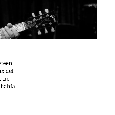
steen
ax del
y no
 había