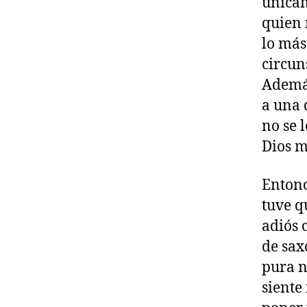
únicam
quien 
lo más
circun
Además
a una 
no se 
Dios 
Entonc
tuve q
adiós 
de sax
pura n
siente