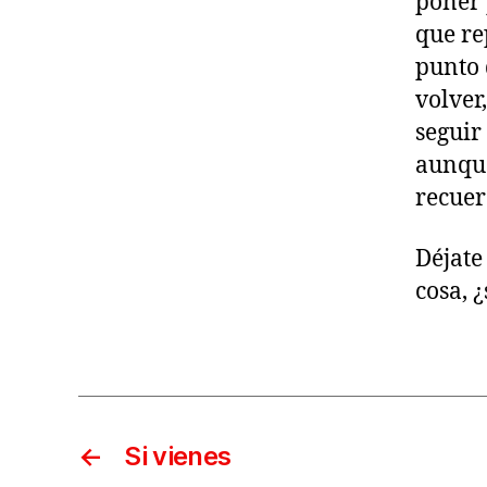
poner 
que re
punto 
volver
seguir
aunque
recue
Déjate
cosa, 
←
Si vienes