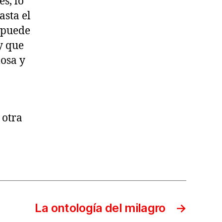
s, lo
asta el
o puede
y que
osa y
 otra
La ontología del milagro
→