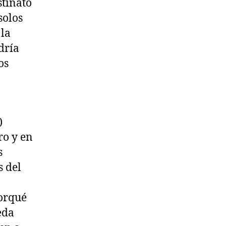
stinato
solos
 la
dría
os
)
ro y en
s
s del
porqué
eda