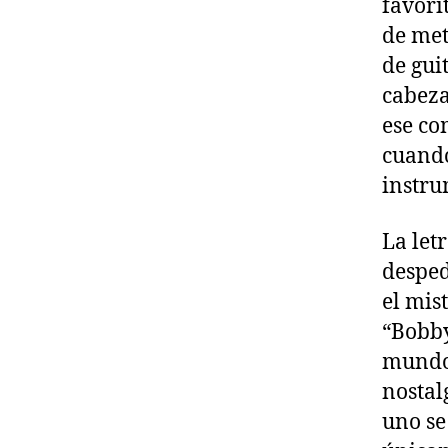
favori
de met
de gui
cabeza
ese co
cuando
instru
La let
desped
el mis
“Bobby
mundo.
nostal
uno se