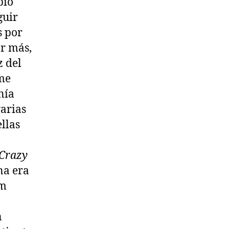
pio
guir
s por
ar más,
z del
 me
nía
varias
llas
z
 Crazy
na era
am
n