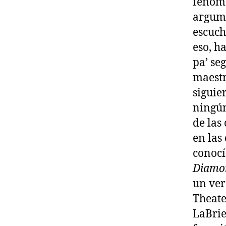
fenóme
argume
escuch
eso, h
pa’ se
maestr
siguie
ningún
de las
en las
conocí
Diamo
un ver
Theate
LaBrie