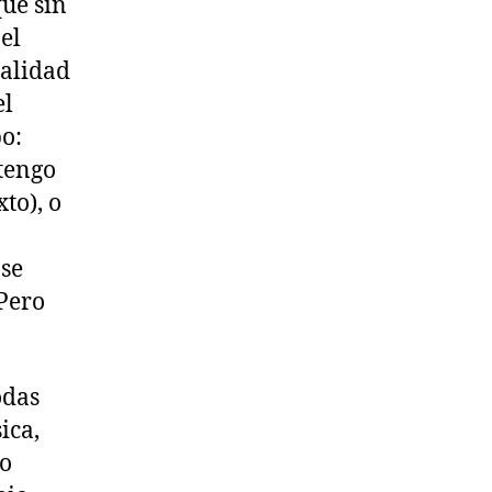
ue sin
el
calidad
el
po:
tengo
to), o
 se
 Pero
odas
ica,
ño