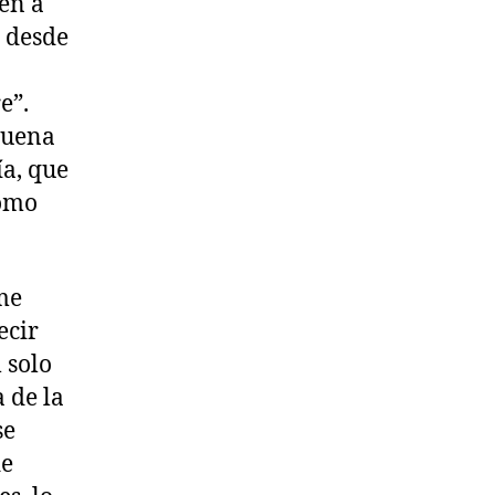
en a
a desde
e”.
suena
ía, que
como
me
ecir
 solo
 de la
se
de