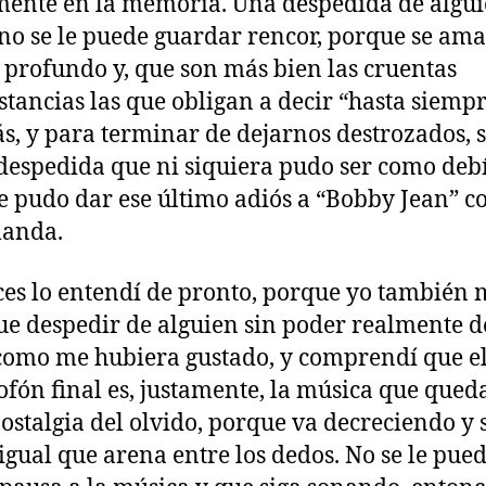
ente en la memoria. Una despedida de algui
no se le puede guardar rencor, porque se am
 profundo y, que son más bien las cruentas
stancias las que obligan a decir “hasta siempr
, y para terminar de dejarnos destrozados, 
despedida que ni siquiera pudo ser como deb
le pudo dar ese último adiós a “Bobby Jean” 
manda.
es lo entendí de pronto, porque yo también 
ue despedir de alguien sin poder realmente d
como me hubiera gustado, y comprendí que el
ofón final es, justamente, la música que queda
ostalgia del olvido, porque va decreciendo y 
 igual que arena entre los dedos. No se le pue