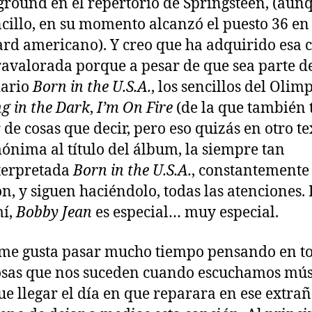
round en el repertorio de Springsteen, (aunq
ncillo, en su momento alcanzó el puesto 36 en 
ard americano). Y creo que ha adquirido esa 
ravalorada porque a pesar de que sea parte d
dario
Born in the U.S.A.
, los sencillos del Olim
g in the Dark
,
I’m On Fire
(de la que también 
 de cosas que decir, pero eso quizás en otro tex
ónima al título del álbum, la siempre tan
terpretada
Born in the U.S.A.
, constantemente
n, y siguen haciéndolo, todas las atenciones.
mí,
Bobby Jean
es especial… muy especial.
e gusta pasar mucho tiempo pensando en t
osas que nos suceden cuando escuchamos mús
ue llegar el día en que reparara en ese extra