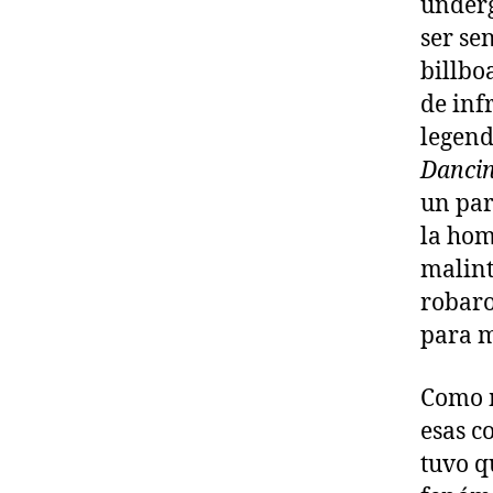
underg
ser se
billbo
de inf
legen
Dancin
un par
la hom
malin
robaro
para 
Como m
esas c
tuvo q