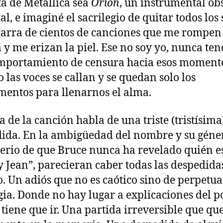
ta de Metallica sea
Orion
, un instrumental ob
al, e imaginé el sacrilegio de quitar todos los 
tarra de cientos de canciones que me rompen
 y me erizan la piel. Ese no soy yo, nunca ten
mportamiento de censura hacia esos moment
 las voces se callan y se quedan solo los
mentos para llenarnos el alma.
ra de la canción habla de una triste (tristísima
ida. En la ambigüedad del nombre y su géne
terio de que Bruce nunca ha revelado quién e
 Jean”, parecieran caber todas las despedida
 Un adiós que no es caótico sino de perpetua
gia. Donde no hay lugar a explicaciones del 
 tiene que ir. Una partida irreversible que qu