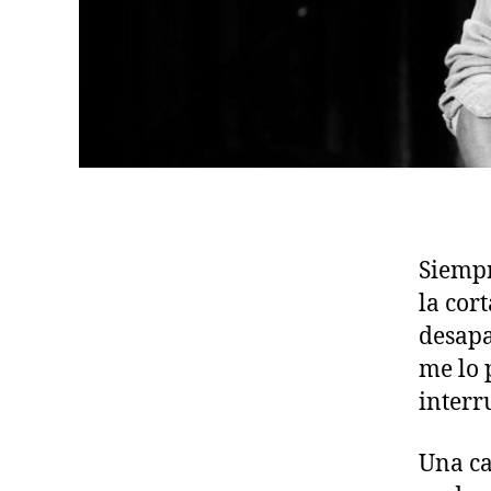
Siemp
la cor
desapa
me lo 
interr
Una ca