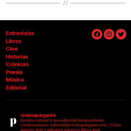
Entrevistas
Facebook
Instagra
Twit
Libros
Cine
Historias
Crónicas
Poesía
Música
Editorial
revistapurgante
Revista cultural y casa editorial independiente.
Colaboraciones: editorial@revistapurgante.com | Visita
nuestro sitio y adquiere nuestros libros aquí