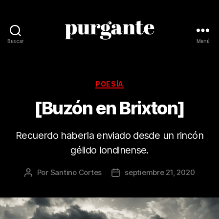
Buscar
Menú
Revista
Purgante
Categorías
POESÍA
[Buzón en Brixton]
Recuerdo haberla enviado desde un rincón
gélido londinense.
Por
Santino Cortes
septiembre 21, 2020
Autor
Fecha
de
de
la
la
publicación
publicación