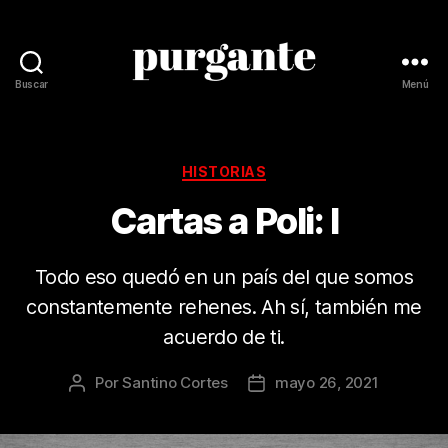
Buscar
Menú
Revista
Purgante
Categorías
HISTORIAS
Cartas a Poli: I
Todo eso quedó en un país del que somos
constantemente rehenes. Ah sí, también me
acuerdo de ti.
Por
Santino Cortes
mayo 26, 2021
Autor
Fecha
de
de
la
la