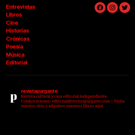
Entrevistas
Facebook
Instagra
Twit
Libros
Cine
Historias
Crónicas
Poesía
Música
Editorial
revistapurgante
Revista cultural y casa editorial independiente.
Colaboraciones: editorial@revistapurgante.com | Visita
nuestro sitio y adquiere nuestros libros aquí