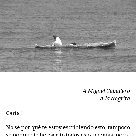
publicación
publicación
A Miguel Caballero
A la Negrita
Carta I
No sé por qué te estoy escribiendo esto, tampoco
sé por qué te he escrito todos esos poemas, pero