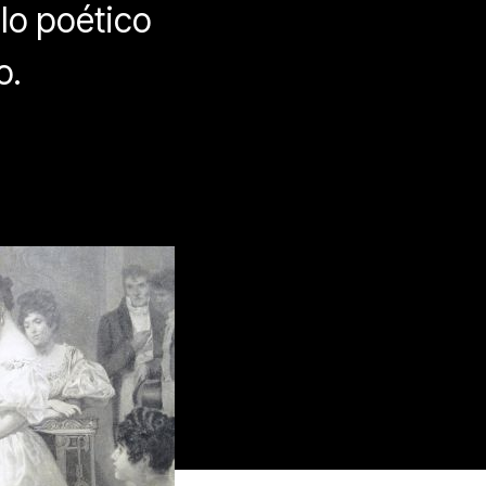
lo poético
o.