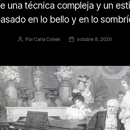
de una técnica compleja y un esti
asado en lo bello y en lo sombrí
Por
Carla Cohen
octubre 8, 2020
Autor
Fecha
de
de
la
la
publicación
publicación