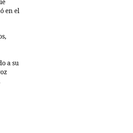
ue
ó en el
os,
do a su
voz
a