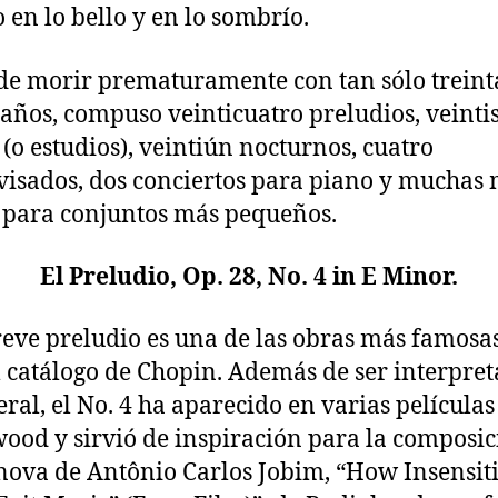
 en lo bello y en lo sombrío.
de morir prematuramente con tan sólo treint
años, compuso veinticuatro preludios, veintis
 (o estudios), veintiún nocturnos, cuatro
isados, dos conciertos para piano y muchas
 para conjuntos más pequeños.
El Preludio, Op. 28, No. 4 in E Minor.
reve preludio es una de las obras más famosa
l catálogo de Chopin. Además de ser interpre
eral, el No. 4 ha aparecido en varias películas
ood y sirvió de inspiración para la composic
nova de Antônio Carlos Jobim, “How Insensiti