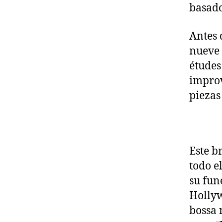
basado
Antes 
nueve 
études
improv
piezas
Este b
todo e
su fun
Hollyw
bossa 