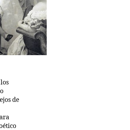
los
do
ejos de
para
oético