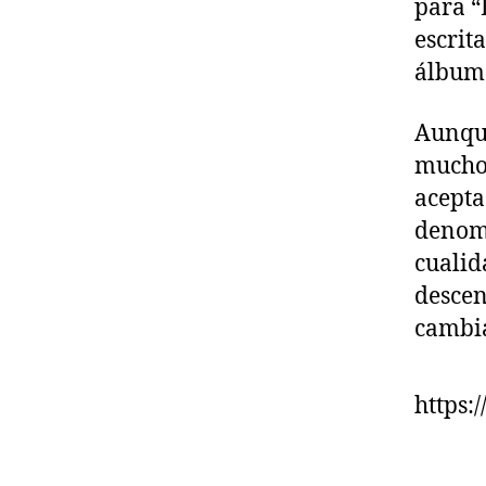
para “
escrit
álbum
Aunque
mucho
acepta
denomi
cualid
descen
cambi
https: