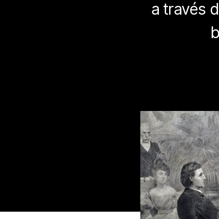
a través 
b