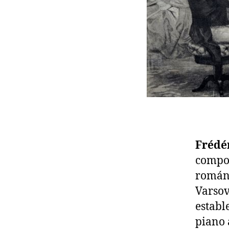
Frédé
compos
románt
Varsov
establ
piano 