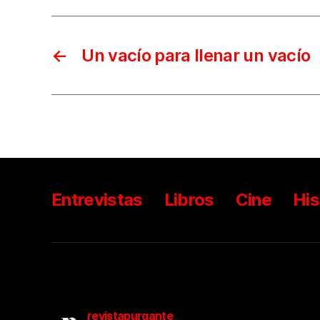
←
Un vacío para llenar un vacío
Entrevistas
Libros
Cine
His
revistapurgante