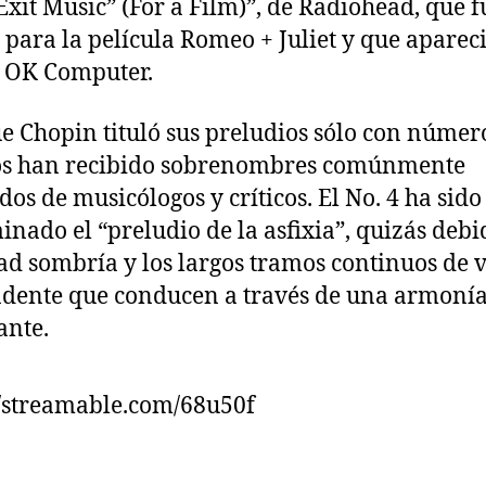
Exit Music” (For a Film)”, de Radiohead, que f
a para la película Romeo + Juliet y que apareci
 OK Computer.
 Chopin tituló sus preludios sólo con númer
s han recibido sobrenombres comúnmente
dos de musicólogos y críticos. El No. 4 ha sido
nado el “preludio de la asfixia”, quizás debi
ad sombría y los largos tramos continuos de 
dente que conducen a través de una armoní
ante.
//streamable.com/68u50f