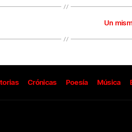
Un mism
torias
Crónicas
Poesía
Música