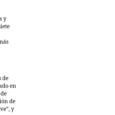
a y
iete
 más
s de
tado en
 de
ión de
ve”, y